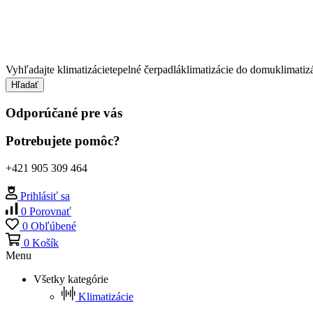
Vyhľadajte
klimatizácie
tepelné čerpadlá
klimatizácie do domu
klimatiz
Hľadať
Odporúčané pre vás
Potrebujete pomôc?
+421 905 309 464
Prihlásiť sa
0
Porovnať
0
Obľúbené
0
Košík
Menu
Všetky kategórie
Klimatizácie