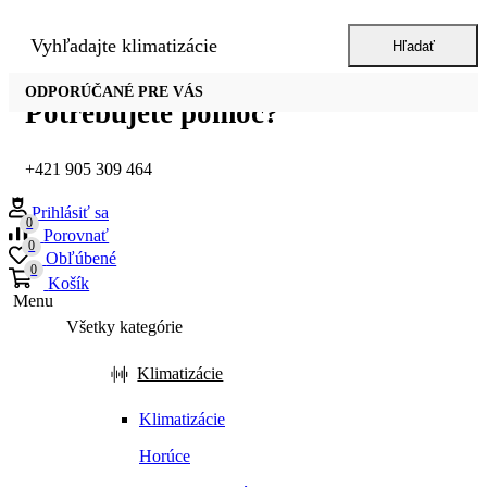
Vyhľadajte
klimatizácie
Hľadať
ODPORÚČANÉ PRE VÁS
Potrebujete pomôc?
+421 905 309 464
Prihlásiť sa
0
Porovnať
0
Obľúbené
0
Košík
Menu
Všetky kategórie
Klimatizácie
Klimatizácie
Horúce