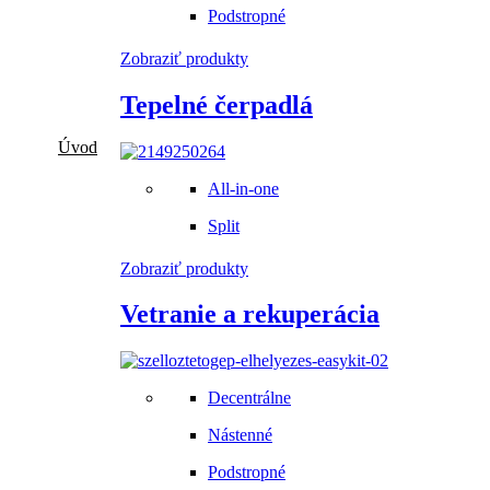
Podstropné
Zobraziť produkty
Tepelné čerpadlá
Úvod
All-in-one
Split
Zobraziť produkty
Vetranie a rekuperácia
Decentrálne
ZABEZPEČÍME MONTÁŽ!
Nástenné
Objednajte si u nás montáž rýchlo
Podstropné