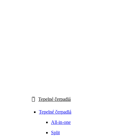
Tepelné čerpadlá
Tepelné čerpadlá
All-in-one
Split