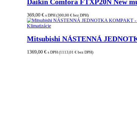
Daikin Comfora FTXP20N New mul
369,00
€
s DPH (
300,00
€
bez DPH)
Klimatizácie
Mitsubishi NÁSTENNÁ JEDNOT
1369,00
€
s DPH (
1113,01
€
bez DPH)