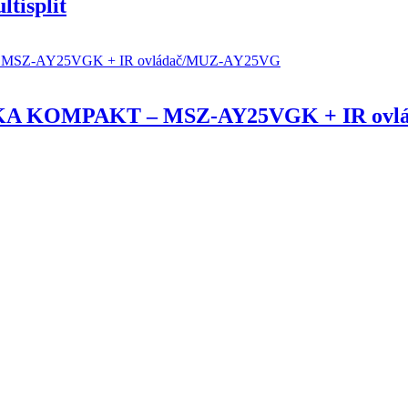
tisplit
KA KOMPAKT – MSZ-AY25VGK + IR ovl