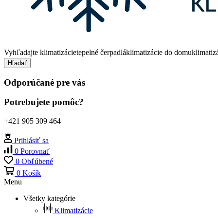
Vyhľadajte
klimatizácie
tepelné čerpadlá
klimatizácie do domu
klimatiz
Hľadať
Odporúčané pre vás
Potrebujete pomôc?
+421 905 309 464
Prihlásiť sa
0
Porovnať
0
Obľúbené
0
Košík
Menu
Všetky kategórie
Klimatizácie