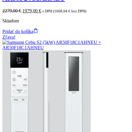
Original
Current
2279,00
€
1979,00
€
s DPH (
1608,94
€
bez DPH)
price
price
Skladom
was:
is:
2279,00 €.
1979,00 €.
Pridať do košíka
Zľava!