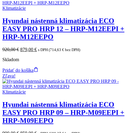
Klimatizácie
Hyundai nástenná klimatizácia ECO
EASY PRO HRP 12 – HRP-M12EEPI +
HRP-M12EEPO
Original
Current
920,00
€
879,00
€
s DPH (
714,63
€
bez DPH)
price
price
Skladom
was:
is:
920,00 €.
879,00 €.
Pridať do košíka
Zľava!
Klimatizácie
Hyundai nástenná klimatizácia ECO
EASY PRO HRP 09 – HRP-M09EEPI +
HRP-M09EEPO
Original
Current