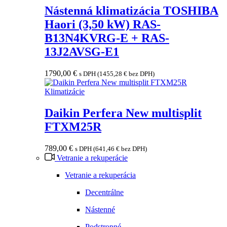
Nástenná klimatizácia TOSHIBA
Haori (3,50 kW) RAS-
B13N4KVRG-E + RAS-
13J2AVSG-E1
1790,00
€
s DPH (
1455,28
€
bez DPH)
Klimatizácie
Daikin Perfera New multisplit
FTXM25R
789,00
€
s DPH (
641,46
€
bez DPH)
Vetranie a rekuperácie
Vetranie a rekuperácia
Decentrálne
Nástenné
Podstropné