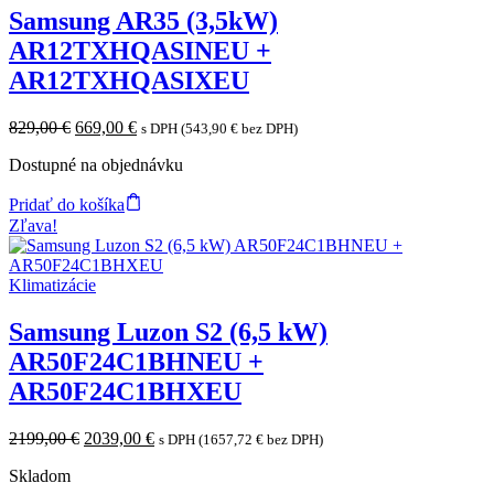
Samsung AR35 (3,5kW)
AR12TXHQASINEU +
AR12TXHQASIXEU
Original
Current
829,00
€
669,00
€
s DPH (
543,90
€
bez DPH)
price
price
Dostupné na objednávku
was:
is:
829,00 €.
669,00 €.
Pridať do košíka
Zľava!
Klimatizácie
Samsung Luzon S2 (6,5 kW)
AR50F24C1BHNEU +
AR50F24C1BHXEU
Original
Current
2199,00
€
2039,00
€
s DPH (
1657,72
€
bez DPH)
price
price
Skladom
was:
is: