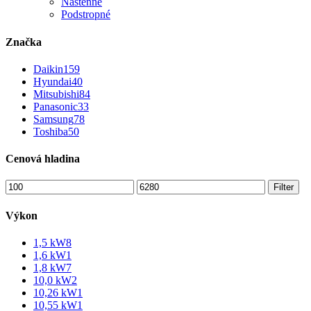
Nástenné
Podstropné
Značka
Daikin
159
Hyundai
40
Mitsubishi
84
Panasonic
33
Samsung
78
Toshiba
50
Cenová hladina
Minimálna
Maximálna
Filter
cena
cena
Výkon
1,5 kW
8
1,6 kW
1
1,8 kW
7
10,0 kW
2
10,26 kW
1
10,55 kW
1