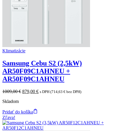
Klimatizácie
Samsung Cebu S2 (2,5kW)
AR50F09C1AHNEU +
AR50F09C1AHNEU
Original
Current
1009,00
€
879,00
€
s DPH (
714,63
€
bez DPH)
price
price
Skladom
was:
is:
1009,00 €.
879,00 €.
Pridať do košíka
Zľava!