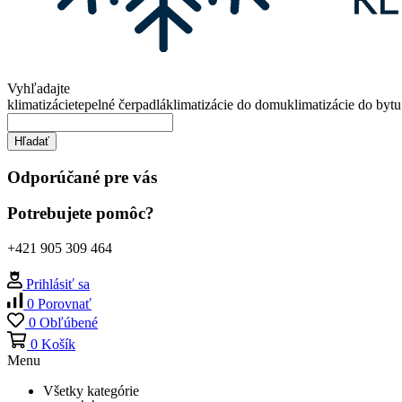
Vyhľadajte
klimatizácie
tepelné čerpadlá
klimatizácie do domu
klimatizácie do bytu
Hľadať
Odporúčané pre vás
Potrebujete pomôc?
+421 905 309 464
Prihlásiť sa
0
Porovnať
0
Obľúbené
0
Košík
Menu
Všetky kategórie