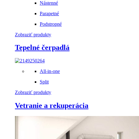
Nástenné
Parapetné
Podstropné
Zobraziť produkty
Tepelné čerpadlá
All-in-one
Split
Zobraziť produkty
Vetranie a rekuperácia