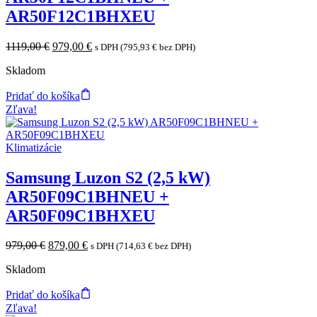
AR50F12C1BHXEU
Original
Current
1119,00
€
979,00
€
s DPH (
795,93
€
bez DPH)
price
price
Skladom
was:
is:
1119,00 €.
979,00 €.
Pridať do košíka
Zľava!
Klimatizácie
Samsung Luzon S2 (2,5 kW)
AR50F09C1BHNEU +
AR50F09C1BHXEU
Original
Current
979,00
€
879,00
€
s DPH (
714,63
€
bez DPH)
price
price
Skladom
was:
is:
979,00 €.
879,00 €.
Pridať do košíka
Zľava!