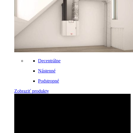
Decentrálne
Nástenné
Podstropné
Zobraziť produkty
Zabezpečíme montáž!
Objednajte si u nás montáž rýchlo a profesionálne!
Kontaktujte nás