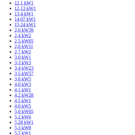
12,1 kW
1
12,13 kW
1
13,4 kW
1
14,07 kW
1
15,24 kW
1
2,0 kW
39
2,4 kW
2
2,5 kW
65
2,6 kW
11
2,7 kW
2
3,0 kW
1
3,3 kW
3
3,4 kW
23
3,5 kW
57
3,6 kW
5
4,0 kW
3
4,1 kW
1
4,2 kW
28
4,5 kW
1
4,6 kW
5
5,0 kW
65
5,2 kW
6
5,28 kW
1
5,3 kW
8
5,5 kW
1