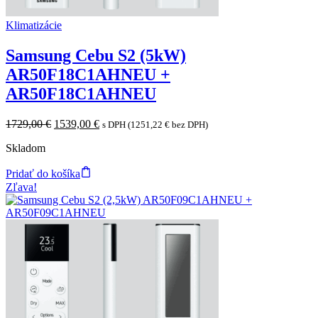
Klimatizácie
Samsung Cebu S2 (5kW)
AR50F18C1AHNEU +
AR50F18C1AHNEU
Original
Current
1729,00
€
1539,00
€
s DPH (
1251,22
€
bez DPH)
price
price
Skladom
was:
is:
1729,00 €.
1539,00 €.
Pridať do košíka
Zľava!