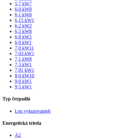
5,7 kW
7
6,0 kW
8
6,1 kW
8
6,15 kW
1
6,2 kW
2
6,5 kW
8
6,8 kW
2
6,9 kW
1
7,0 kW
11
7,03 kW
1
7,1 kW
8
7,3 kW
1
7,91 kW
1
8,0 kW
10
9,0 kW
1
9,5 kW
1
Typ čerpadlá
Len vykurovanie
6
Energetická trieda
A
2