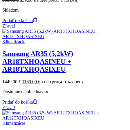
900,00
€
859,00
€
s DPH (
698,37
€
bez DPH)
price
price
Skladom
was:
is:
900,00 €.
859,00 €.
Pridať do košíka
Zľava!
Klimatizácie
Samsung AR35 (5,2kW)
AR18TXHQASINEU +
AR18TXHQASIXEU
Original
Current
1449,00
€
1169,00
€
s DPH (
950,41
€
bez DPH)
price
price
Dostupné na objednávku
was:
is:
1449,00 €.
1169,00 €.
Pridať do košíka
Zľava!
Klimatizácie