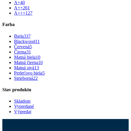
A+
40
A++
261
A+++
127
Farba
Biela
337
Blackwood
11
Červená
5
Čierna
31
Matná biela
10
Matná čierna
10
Matná sivá
13
Perleťovo biela
5
Strieborná
22
Stav produktu
Skladom
Vypredané
Výpredaj