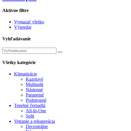
Aktívne filtre
Vymazať všetko
Výpredaj
Vyhľadávanie
Hľadať:
Všetky kategórie
Klimatizácie
Kazetové
Multisplit
Nástenné
Parapetné
Podstropné
Tepelné čerpadlá
All-In-One
Split
Vetranie a rekuperácia
Decentrálne