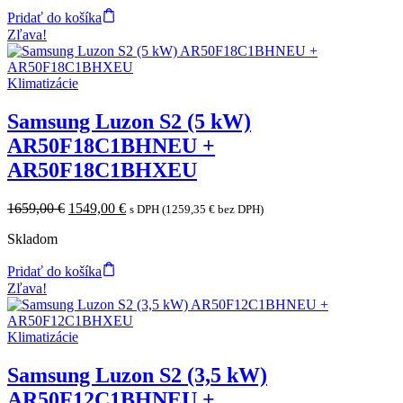
2199,00 €.
2039,00 €.
Pridať do košíka
Zľava!
Klimatizácie
Samsung Luzon S2 (5 kW)
AR50F18C1BHNEU +
AR50F18C1BHXEU
Original
Current
1659,00
€
1549,00
€
s DPH (
1259,35
€
bez DPH)
price
price
Skladom
was:
is:
1659,00 €.
1549,00 €.
Pridať do košíka
Zľava!
Klimatizácie
Samsung Luzon S2 (3,5 kW)
AR50F12C1BHNEU +