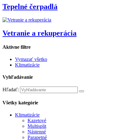
Tepelné čerpadlá
Vetranie a rekuperácia
Aktívne filtre
Vymazať všetko
Klimatizácie
Vyhľadávanie
Hľadať:
Všetky kategórie
Klimatizácie
Kazetové
Multisplit
Nástenné
Parapetné