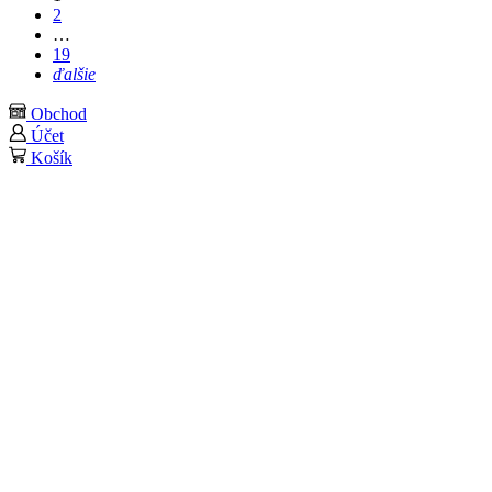
2
…
19
ďalšie
Obchod
Účet
Košík