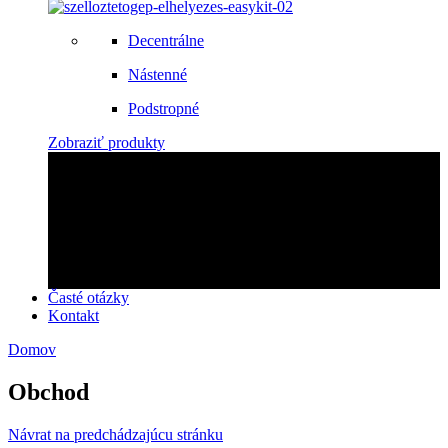
Decentrálne
Nástenné
Podstropné
Zobraziť produkty
Zabezpečíme montáž!
Objednajte si u nás montáž rýchlo a profesionálne!
Kontaktujte nás
Časté otázky
Kontakt
Domov
Obchod
Návrat na predchádzajúcu stránku