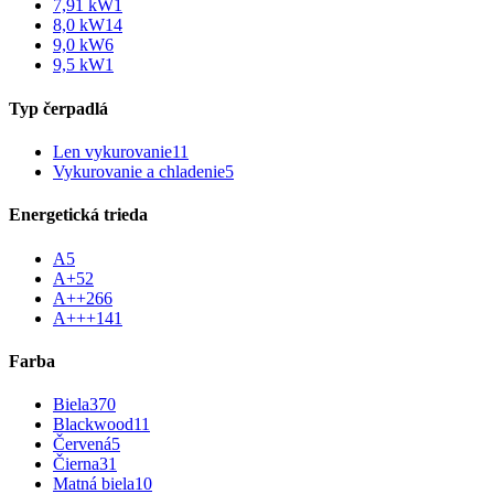
7,91 kW
1
8,0 kW
14
9,0 kW
6
9,5 kW
1
Typ čerpadlá
Len vykurovanie
11
Vykurovanie a chladenie
5
Energetická trieda
A
5
A+
52
A++
266
A+++
141
Farba
Biela
370
Blackwood
11
Červená
5
Čierna
31
Matná biela
10