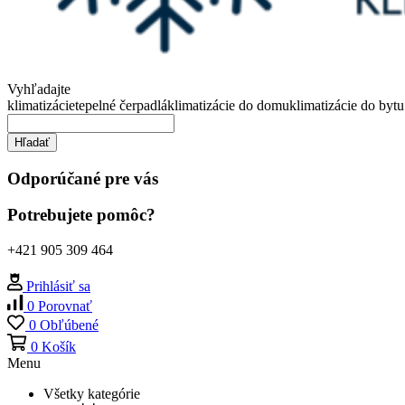
Vyhľadajte
klimatizácie
tepelné čerpadlá
klimatizácie do domu
klimatizácie do bytu
Hľadať
Odporúčané pre vás
Potrebujete pomôc?
+421 905 309 464
Prihlásiť sa
0
Porovnať
0
Obľúbené
0
Košík
Menu
Všetky kategórie