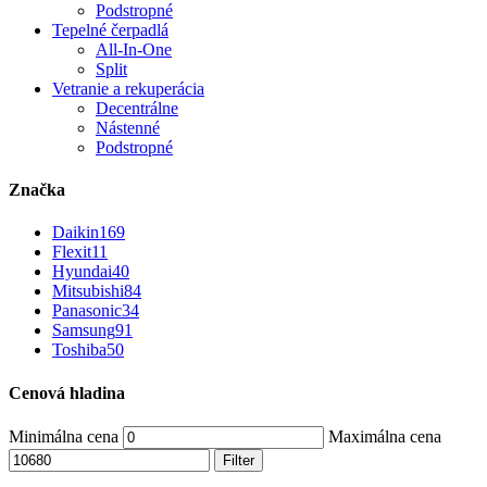
Podstropné
Tepelné čerpadlá
All-In-One
Split
Vetranie a rekuperácia
Decentrálne
Nástenné
Podstropné
Značka
Daikin
169
Flexit
11
Hyundai
40
Mitsubishi
84
Panasonic
34
Samsung
91
Toshiba
50
Cenová hladina
Minimálna cena
Maximálna cena
Filter