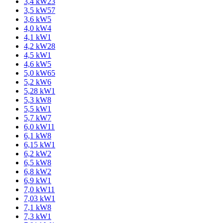
3,4 kW
23
3,5 kW
57
3,6 kW
5
4,0 kW
4
4,1 kW
1
4,2 kW
28
4,5 kW
1
4,6 kW
5
5,0 kW
65
5,2 kW
6
5,28 kW
1
5,3 kW
8
5,5 kW
1
5,7 kW
7
6,0 kW
11
6,1 kW
8
6,15 kW
1
6,2 kW
2
6,5 kW
8
6,8 kW
2
6,9 kW
1
7,0 kW
11
7,03 kW
1
7,1 kW
8
7,3 kW
1