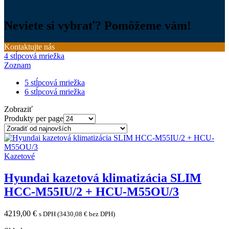
Neviete si vybrať? Pomôžeme vám!
Kontaktujte nás
4 stĺpcová mriežka
Zoznam
5 stĺpcová mriežka
6 stĺpcová mriežka
Zobraziť
Produkty per page
Kazetové
Hyundai kazetová klimatizácia SLIM
HCC-M55IU/2 + HCU-M55OU/3
4219,00
€
s DPH (
3430,08
€
bez DPH)