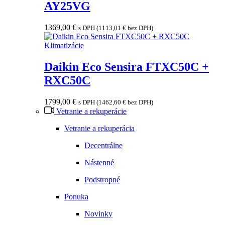
AY25VG
1369,00
€
s DPH (
1113,01
€
bez DPH)
Klimatizácie
Daikin Eco Sensira FTXC50C +
RXC50C
1799,00
€
s DPH (
1462,60
€
bez DPH)
Vetranie a rekuperácie
Vetranie a rekuperácia
Decentrálne
Nástenné
Podstropné
Ponuka
Novinky