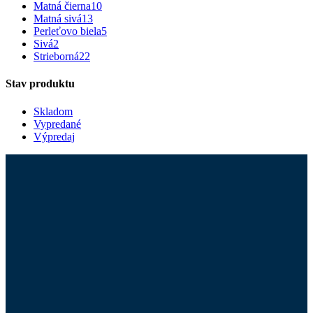
Matná čierna
10
Matná sivá
13
Perleťovo biela
5
Sivá
2
Strieborná
22
Stav produktu
Skladom
Vypredané
Výpredaj