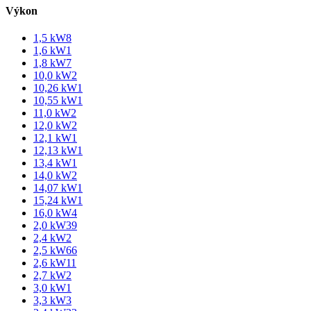
Výkon
1,5 kW
8
1,6 kW
1
1,8 kW
7
10,0 kW
2
10,26 kW
1
10,55 kW
1
11,0 kW
2
12,0 kW
2
12,1 kW
1
12,13 kW
1
13,4 kW
1
14,0 kW
2
14,07 kW
1
15,24 kW
1
16,0 kW
4
2,0 kW
39
2,4 kW
2
2,5 kW
66
2,6 kW
11
2,7 kW
2
3,0 kW
1
3,3 kW
3