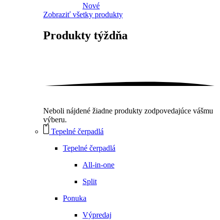
Nové
Zobraziť všetky produkty
Produkty
týždňa
Neboli nájdené žiadne produkty zodpovedajúce vášmu
výberu.
Tepelné čerpadlá
Tepelné čerpadlá
All-in-one
Split
Ponuka
Výpredaj