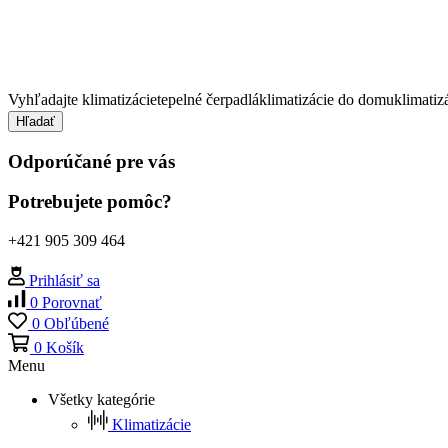
Vyhľadajte
klimatizácie
tepelné čerpadlá
klimatizácie do domu
klimatiz
Hľadať
Odporúčané pre vás
Potrebujete pomôc?
+421 905 309 464
Prihlásiť sa
0
Porovnať
0
Obľúbené
0
Košík
Menu
Všetky kategórie
Klimatizácie