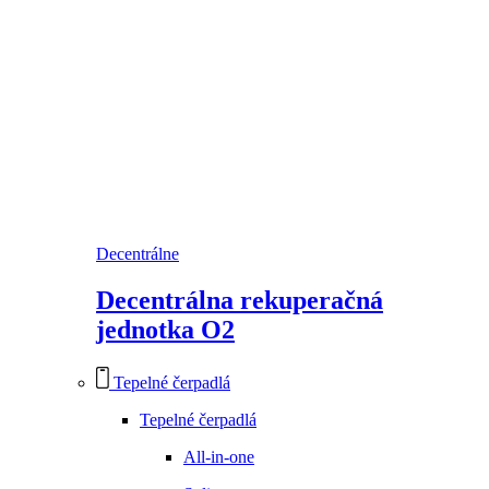
Decentrálne
Decentrálna rekuperačná
jednotka O2
Tepelné čerpadlá
Tepelné čerpadlá
All-in-one