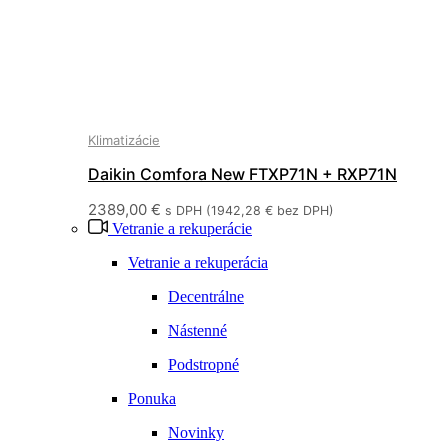
Klimatizácie
Daikin Comfora New FTXP71N + RXP71N
2389,00
€
s DPH (
1942,28
€
bez DPH)
Vetranie a rekuperácie
Vetranie a rekuperácia
Decentrálne
Nástenné
Podstropné
Ponuka
Novinky