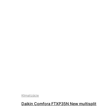
Klimatizácie
Daikin Comfora FTXP35N New multisplit