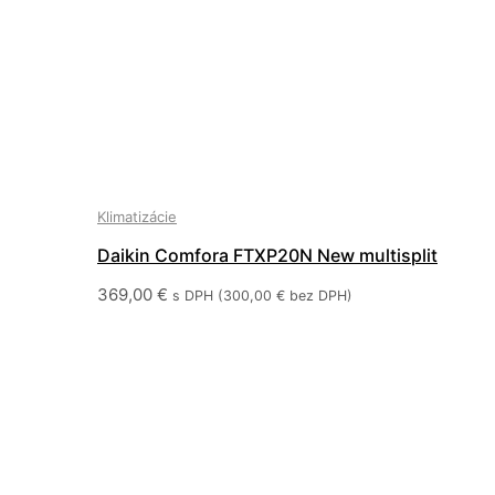
Klimatizácie
Daikin Comfora FTXP20N New multisplit
369,00
€
s DPH (
300,00
€
bez DPH)