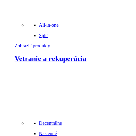
All-in-one
Split
Zobraziť produkty
Vetranie a rekuperácia
Decentrálne
Nástenné