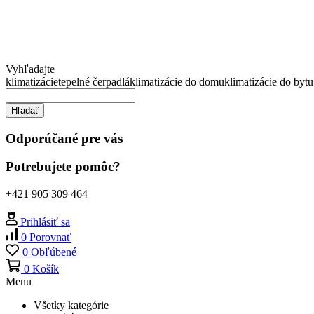
Vyhľadajte
klimatizácie
tepelné čerpadlá
klimatizácie do domu
klimatizácie do bytu
Hľadať
Odporúčané pre vás
Potrebujete pomôc?
+421 905 309 464
Prihlásiť sa
0
Porovnať
0
Obľúbené
0
Košík
Menu
Všetky kategórie