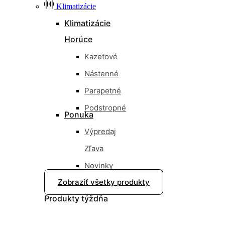
Klimatizácie
Klimatizácie
Horúce
Kazetové
Nástenné
Parapetné
Podstropné
Ponuka
Výpredaj
Zľava
Novinky
Zobraziť všetky produkty
Nové
Produkty
týždňa