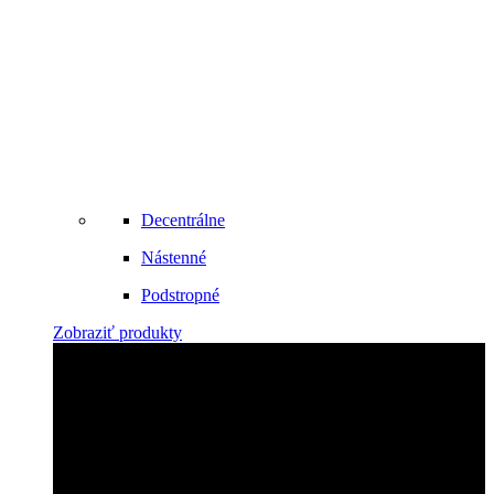
Decentrálne
Nástenné
Podstropné
Zobraziť produkty