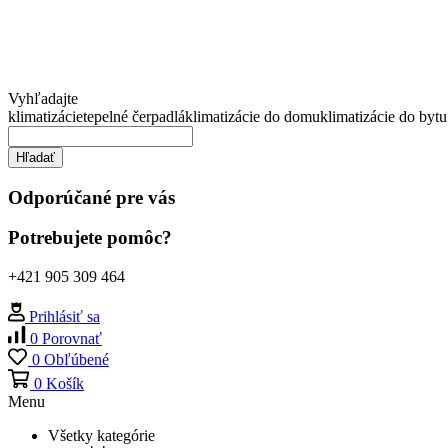
Vyhľadajte
klimatizácie
tepelné čerpadlá
klimatizácie do domu
klimatizácie do bytu
Hľadať
Odporúčané pre vás
Potrebujete pomôc?
+421 905 309 464
Prihlásiť sa
0
Porovnať
0
Obľúbené
0
Košík
Menu
Všetky kategórie