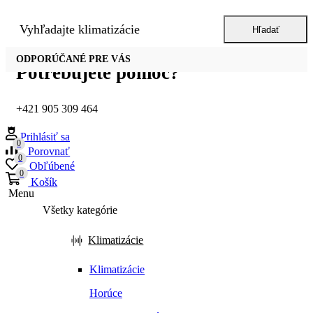
Vyhľadajte
klimatizácie
Hľadať
ODPORÚČANÉ PRE VÁS
Potrebujete pomôc?
+421 905 309 464
Prihlásiť sa
0
Porovnať
0
Obľúbené
0
Košík
Menu
Všetky kategórie
Klimatizácie
Klimatizácie
Horúce