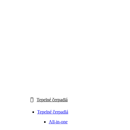
Tepelné čerpadlá
Tepelné čerpadlá
All-in-one