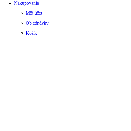
Nakupovanie
Môj účet
Objednávky
Košík
Webstránku prirpavil
www.smartside.sk