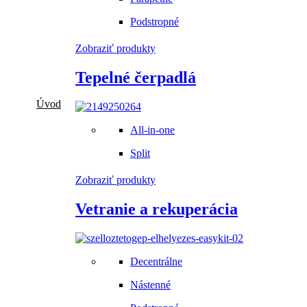
Podstropné
Zobraziť produkty
Tepelné čerpadlá
Úvod
All-in-one
Split
Zobraziť produkty
Vetranie a rekuperácia
Decentrálne
ZABEZPEČÍME MONTÁŽ!
Nástenné
Objednajte si u nás montáž rýchlo