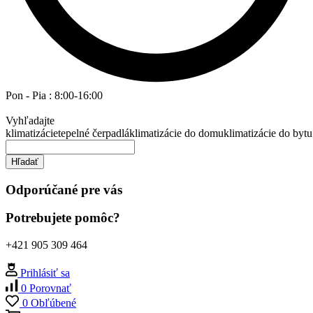
Pon - Pia : 8:00-16:00
Vyhľadajte
klimatizácie
tepelné čerpadlá
klimatizácie do domu
klimatizácie do bytu
Hľadať
Odporúčané pre vás
Potrebujete pomôc?
+421 905 309 464
Prihlásiť sa
0
Porovnať
0
Obľúbené