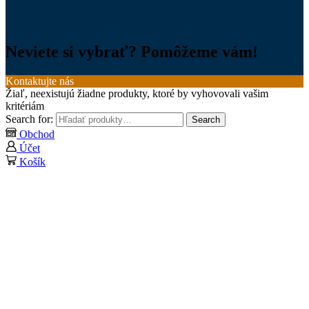
Neviete si vybrať? Pomôžeme vám!
Kontaktujte nás
Žiaľ, neexistujú žiadne produkty, ktoré by vyhovovali vašim
kritériám
Search for:
Search
Obchod
Účet
Košík