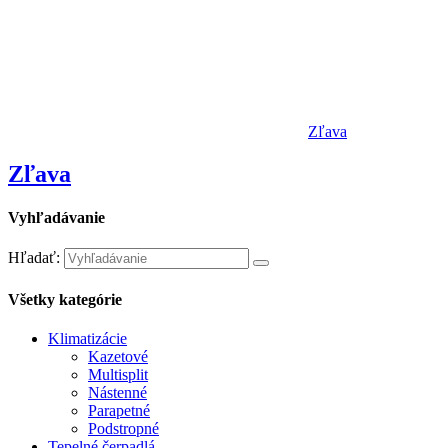
Zľava
Zľava
Vyhľadávanie
Hľadať:
Všetky kategórie
Klimatizácie
Kazetové
Multisplit
Nástenné
Parapetné
Podstropné
Tepelné čerpadlá