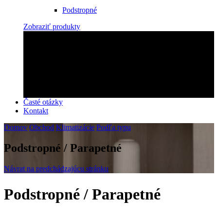
Podstropné
Zobraziť produkty
Zabezpečíme montáž!
Objednajte si u nás montáž rýchlo a profesionálne!
Kontaktujte nás
Časté otázky
Kontakt
Domov
Obchod
Klimatizácie
Podľa typu
Podstropné / Parapetné
Návrat na predchádzajúcu stránku
Podstropné / Parapetné