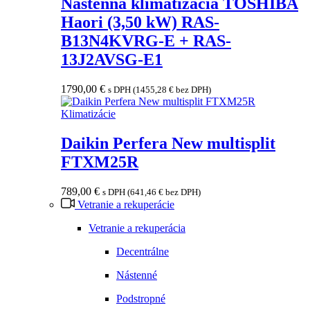
Nástenná klimatizácia TOSHIBA
Haori (3,50 kW) RAS-
B13N4KVRG-E + RAS-
13J2AVSG-E1
1790,00
€
s DPH (
1455,28
€
bez DPH)
Klimatizácie
Daikin Perfera New multisplit
FTXM25R
789,00
€
s DPH (
641,46
€
bez DPH)
Vetranie a rekuperácie
Vetranie a rekuperácia
Decentrálne
Nástenné
Podstropné