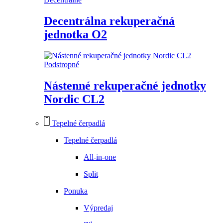
Decentrálna rekuperačná
jednotka O2
Podstropné
Nástenné rekuperačné jednotky
Nordic CL2
Tepelné čerpadlá
Tepelné čerpadlá
All-in-one
Split
Ponuka
Výpredaj