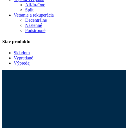
All-In-One
Split
Vetranie a rekuperácia
Decentrálne
Nástenné
Podstropné
Stav produktu
Skladom
Vypredané
Výpredaj