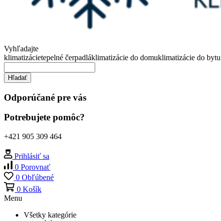
Vyhľadajte
klimatizácie
tepelné čerpadlá
klimatizácie do domu
klimatizácie do bytu
Hľadať
Odporúčané pre vás
Potrebujete pomôc?
+421 905 309 464
Prihlásiť sa
0
Porovnať
0
Obľúbené
0
Košík
Menu
Všetky kategórie