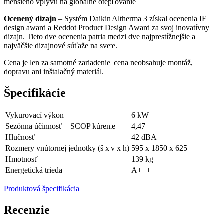
menšieho vplyvu na globálne otepľovanie
Ocenený dizajn
– Systém Daikin Altherma 3 získal ocenenia IF
design award a Reddot Product Design Award za svoj inovatívny
dizajn. Tieto dve ocenenia patria medzi dve najprestížnejšie a
najväčšie dizajnové súťaže na svete.
Cena je len za samotné zariadenie, cena neobsahuje montáž,
dopravu ani inštalačný materiál.
Špecifikácie
Vykurovací výkon
6 kW
Sezónna účinnosť – SCOP kúrenie
4,47
Hlučnosť
42 dBA
Rozmery vnútornej jednotky (š x v x h)
595 x 1850 x 625
Hmotnosť
139 kg
Energetická trieda
A+++
Produktová špecifikácia
Recenzie