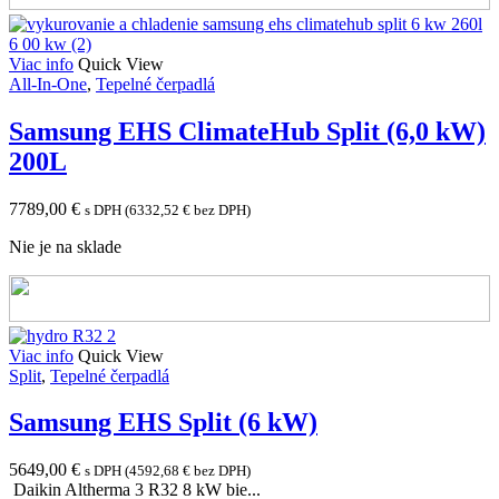
Viac info
Quick View
All-In-One
,
Tepelné čerpadlá
Samsung EHS ClimateHub Split (6,0 kW)
200L
7789,00
€
s DPH (
6332,52
€
bez DPH)
Nie je na sklade
Viac info
Quick View
Split
,
Tepelné čerpadlá
Samsung EHS Split (6 kW)
5649,00
€
s DPH (
4592,68
€
bez DPH)
Daikin Altherma 3 R32 8 kW bie...