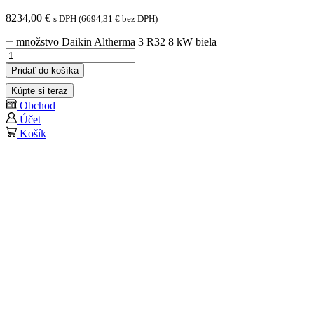
8234,00
€
s DPH (
6694,31
€
bez DPH)
množstvo Daikin Altherma 3 R32 8 kW biela
Pridať do košíka
Kúpte si teraz
Obchod
Účet
Košík