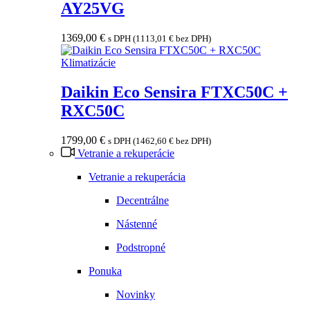
AY25VG
1369,00
€
s DPH (
1113,01
€
bez DPH)
Klimatizácie
Daikin Eco Sensira FTXC50C +
RXC50C
1799,00
€
s DPH (
1462,60
€
bez DPH)
Vetranie a rekuperácie
Vetranie a rekuperácia
Decentrálne
Nástenné
Podstropné
Ponuka
Novinky