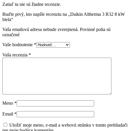
Zatiaľ tu nie sú žiadne recenzie.
Buďte prvý, kto napíše recenziu na „Daikin Altherma 3 R32 8 kW
biela“
Vaša emailová adresa nebude zverejnená. Povinné polia sú
označené
Vaše hodnotenie
*
Vaša recenzia
*
Meno
*
Email
*
Uložiť moje meno, e-mail a webovú stránku v tomto prehliadači
pre moje budúce komentáre.