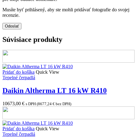
Musíte byť prihlásený, aby ste mohli pridávať fotografie do svojej
recenzie.
Súvisiace produkty
Pridať do košíka
Quick View
Tepelné čerpadlá
Daikin Altherma LT 16 kW R410
10673,00
€
s DPH (
8677,24
€
bez DPH)
Pridať do košíka
Quick View
Tepelné čerpadlá