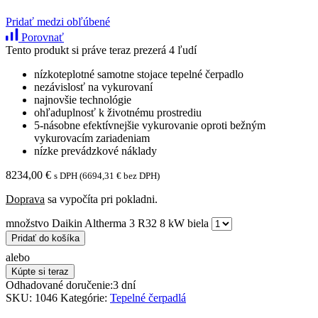
Pridať medzi obľúbené
Porovnať
Tento produkt si práve teraz prezerá 4 ľudí
nízkoteplotné samotne stojace tepelné čerpadlo
nezávislosť na vykurovaní
najnovšie technológie
ohľaduplnosť k životnému prostrediu
5-násobne efektívnejšie vykurovanie oproti bežným
vykurovacím zariadeniam
nízke prevádzkové náklady
8234,00
€
s DPH (
6694,31
€
bez DPH)
Doprava
sa vypočíta pri pokladni.
množstvo Daikin Altherma 3 R32 8 kW biela
Pridať do košíka
alebo
Kúpte si teraz
Odhadované doručenie:
3 dní
SKU:
1046
Kategórie:
Tepelné čerpadlá