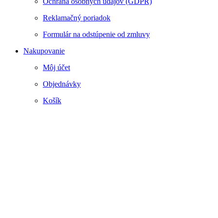
Ochrana osobných údajov (GDPR)
Reklamačný poriadok
Formulár na odstúpenie od zmluvy
Nakupovanie
Môj účet
Objednávky
Košík
Webstránku prirpavil
www.smartside.sk