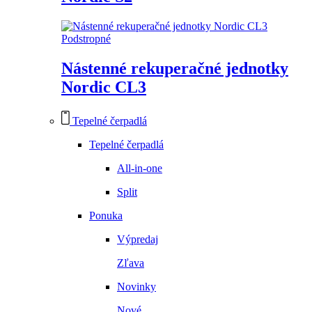
Podstropné
Nástenné rekuperačné jednotky
Nordic CL3
Tepelné čerpadlá
Tepelné čerpadlá
All-in-one
Split
Ponuka
Výpredaj
Zľava
Novinky
Nové