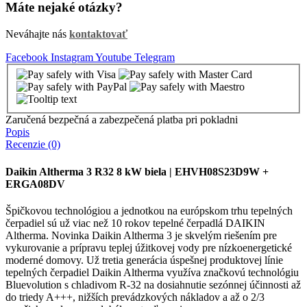
Máte nejaké otázky?
Neváhajte nás
kontaktovať
Facebook
Instagram
Youtube
Telegram
Zaručená bezpečná a zabezpečená platba pri pokladni
Popis
Recenzie (0)
Daikin Altherma 3 R32 8 kW biela | EHVH08S23D9W +
ERGA08DV
Špičkovou technológiou a jednotkou na európskom trhu tepelných
čerpadiel sú už viac než 10 rokov tepelné čerpadlá DAIKIN
Altherma. Novinka Daikin Altherma 3 je skvelým riešením pre
vykurovanie a prípravu teplej úžitkovej vody pre nízkoenergetické
moderné domovy. Už tretia generácia úspešnej produktovej línie
tepelných čerpadiel Daikin Altherma využíva značkovú technológiu
Bluevolution s chladivom R-32 na dosiahnutie sezónnej účinnosti až
do triedy A+++, nižších prevádzkových nákladov a až o 2/3