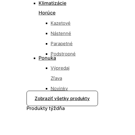
Klimatizácie
Horúce
Kazetové
Nástenné
Parapetné
Podstropné
Ponuka
Výpredaj
Zľava
Novinky
Zobraziť všetky produkty
Nové
Produkty
týždňa