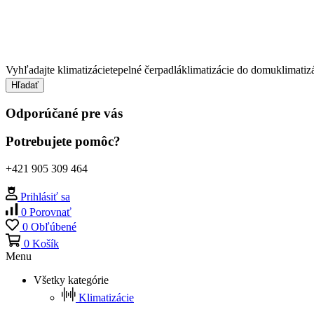
Vyhľadajte
klimatizácie
tepelné čerpadlá
klimatizácie do domu
klimatiz
Hľadať
Odporúčané pre vás
Potrebujete pomôc?
+421 905 309 464
Prihlásiť sa
0
Porovnať
0
Obľúbené
0
Košík
Menu
Všetky kategórie
Klimatizácie