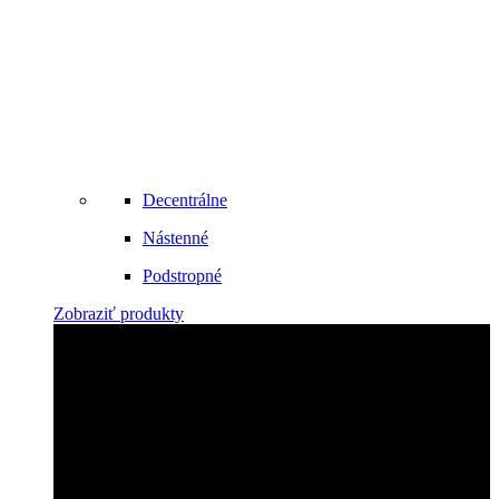
Decentrálne
Nástenné
Podstropné
Zobraziť produkty