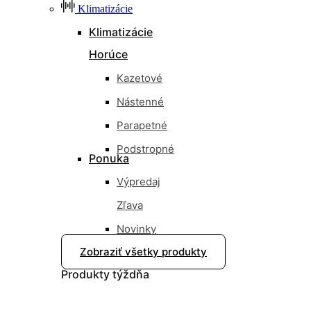
Klimatizácie
Klimatizácie
Horúce
Kazetové
Nástenné
Parapetné
Podstropné
Ponuka
Výpredaj
Zľava
Novinky
Zobraziť všetky produkty
Nové
Produkty
týždňa