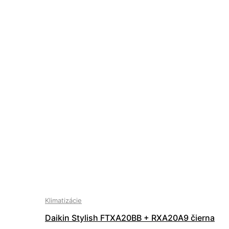
Klimatizácie
Daikin Stylish FTXA20BB + RXA20A9 čierna