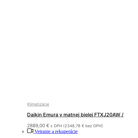
Klimatizácie
Daikin Emura v matnej bielej FTXJ20AW /
RXJ20A
2889,00
€
s DPH (
2348,78
€
bez DPH)
Vetranie a rekuperácie