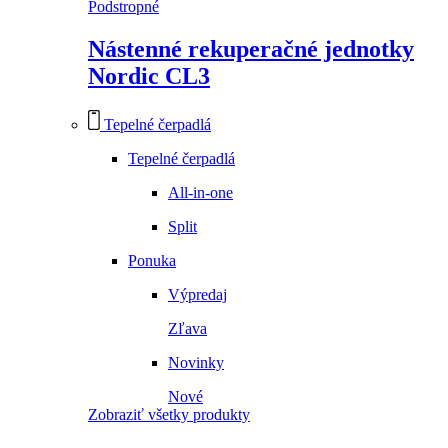
Podstropné
Nástenné rekuperačné jednotky
Nordic CL3
Tepelné čerpadlá
Tepelné čerpadlá
All-in-one
Split
Ponuka
Výpredaj
Zľava
Novinky
Nové
Zobraziť všetky produkty