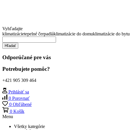
Vyhľadajte
klimatizácie
tepelné čerpadlá
klimatizácie do domu
klimatizácie do bytu
Hľadať
Odporúčané pre vás
Potrebujete pomôc?
+421 905 309 464
Prihlásiť sa
0
Porovnať
0
Obľúbené
0
Košík
Menu
Všetky kategórie