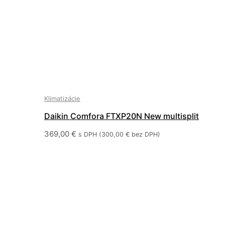
Klimatizácie
Daikin Comfora FTXP20N New multisplit
369,00
€
s DPH (
300,00
€
bez DPH)