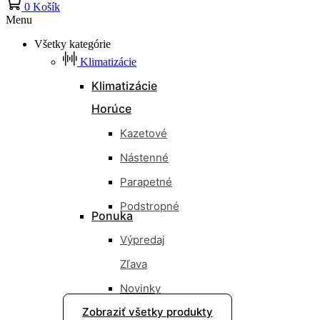
0
Košík
Menu
Všetky kategórie
Klimatizácie
Klimatizácie
Horúce
Kazetové
Nástenné
Parapetné
Podstropné
Ponuka
Výpredaj
Zľava
Novinky
Zobraziť všetky produkty
Nové