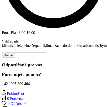
Pon - Pia : 8:00-16:00
Vyhľadajte
klimatizácie
tepelné čerpadlá
klimatizácie do domu
klimatizácie do bytu
Hľadať
Odporúčané pre vás
Potrebujete pomôc?
+421 905 309 464
Prihlásiť sa
0
Porovnať
0
Obľúbené