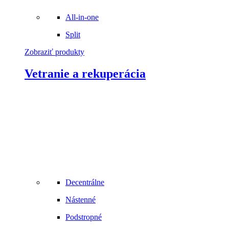
All-in-one
Split
Zobraziť produkty
Vetranie a rekuperácia
Decentrálne
Nástenné
Podstropné