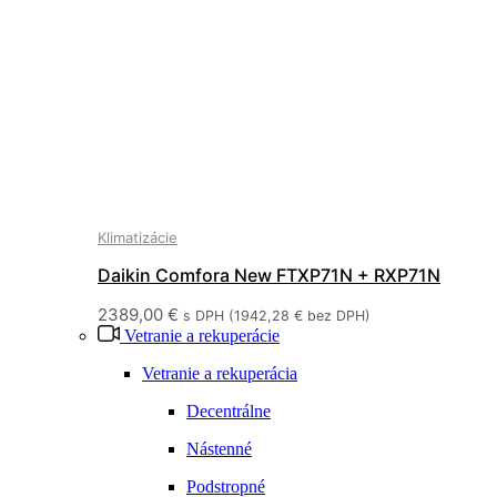
Klimatizácie
Daikin Comfora New FTXP71N + RXP71N
2389,00
€
s DPH (
1942,28
€
bez DPH)
Vetranie a rekuperácie
Vetranie a rekuperácia
Decentrálne
Nástenné
Podstropné