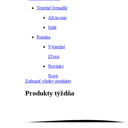
Tepelné čerpadlá
All-in-one
Split
Ponuka
Výpredaj
Zľava
Novinky
Nové
Zobraziť všetky produkty
Produkty
týždňa