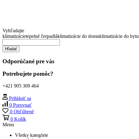
Vyhľadajte
klimatizácie
tepelné čerpadlá
klimatizácie do domu
klimatizácie do bytu
Hľadať
Odporúčané pre vás
Potrebujete pomôc?
+421 905 309 464
Prihlásiť sa
0
Porovnať
0
Obľúbené
0
Košík
Menu
Všetky kategórie