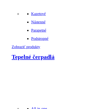
Kazetové
Nástenné
Parapetné
Podstropné
Zobraziť produkty
Tepelné čerpadlá
All-in-one