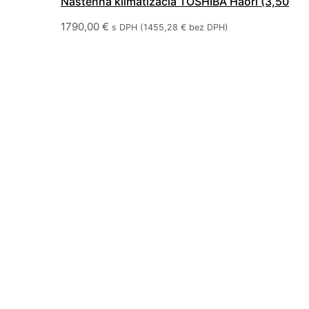
Nástenná klimatizácia TOSHIBA Haori (3,50
kW) RAS-B13N4KVRG-E + RAS-13J2AVSG-E1
1790,00
€
s DPH (
1455,28
€
bez DPH)