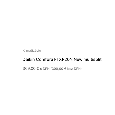
Klimatizácie
Daikin Comfora FTXP20N New multisplit
369,00
€
s DPH (
300,00
€
bez DPH)