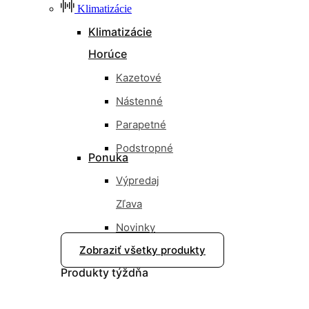
Klimatizácie
Klimatizácie
Horúce
Kazetové
Nástenné
Parapetné
Podstropné
Ponuka
Výpredaj
Zľava
Novinky
Zobraziť všetky produkty
Nové
Produkty
týždňa