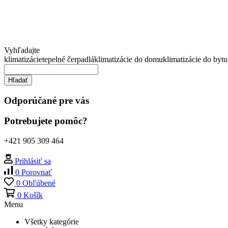
Vyhľadajte
klimatizácie
tepelné čerpadlá
klimatizácie do domu
klimatizácie do bytu
Hľadať
Odporúčané pre vás
Potrebujete pomôc?
+421 905 309 464
Prihlásiť sa
0
Porovnať
0
Obľúbené
0
Košík
Menu
Všetky kategórie