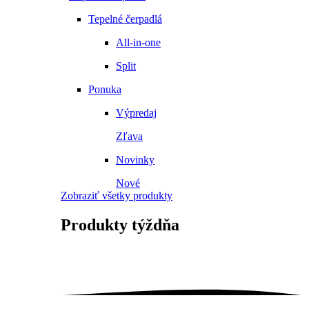
Tepelné čerpadlá
All-in-one
Split
Ponuka
Výpredaj
Zľava
Novinky
Nové
Zobraziť všetky produkty
Produkty
týždňa