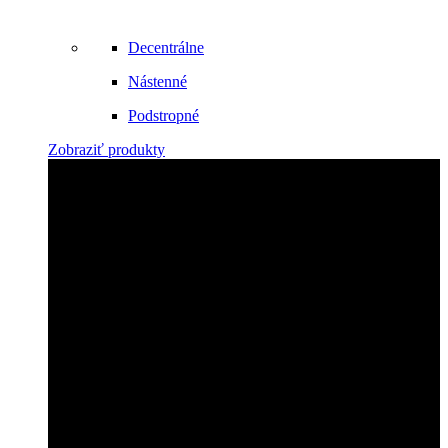
Decentrálne
Nástenné
Podstropné
Zobraziť produkty