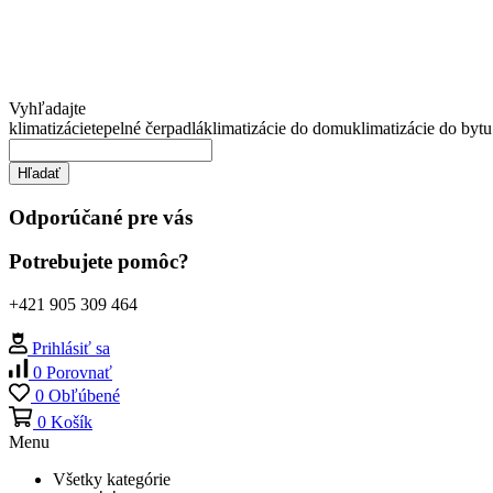
Vyhľadajte
klimatizácie
tepelné čerpadlá
klimatizácie do domu
klimatizácie do bytu
Hľadať
Odporúčané pre vás
Potrebujete pomôc?
+421 905 309 464
Prihlásiť sa
0
Porovnať
0
Obľúbené
0
Košík
Menu
Všetky kategórie