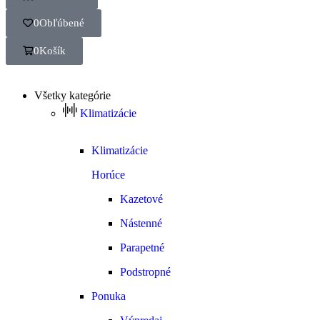
0
Obľúbené
0
Košík
Všetky kategórie
Klimatizácie
Klimatizácie
Horúce
Kazetové
Nástenné
Parapetné
Podstropné
Ponuka