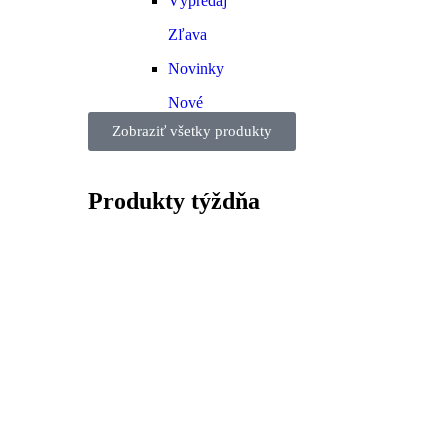
Výpredaj
Zľava
Novinky
Nové
Zobraziť všetky produkty
Produkty
týždňa