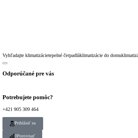
Vyhľadajte
klimatizácie
tepelné čerpadlá
klimatizácie do domu
klimatiz
Odporúčané pre vás
Potrebujete pomôc?
+421 905 309 464
Prihlásiť sa
0
Porovnať