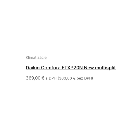
Klimatizácie
Daikin Comfora FTXP20N New multisplit
369,00
€
s DPH (
300,00
€
bez DPH)