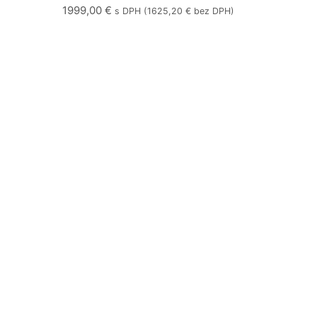
R32 (5,00 kW) RAS-18J2KVSG-E + RAS-
1999,00
€
s DPH (
1625,20
€
bez DPH)
18J2AVSG-E