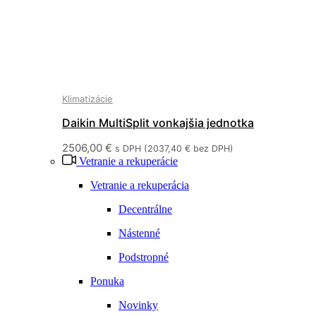
Klimatizácie
Daikin MultiSplit vonkajšia jednotka
3MXM68N
2506,00
€
s DPH (
2037,40
€
bez DPH)
Vetranie a rekuperácie
Vetranie a rekuperácia
Decentrálne
Nástenné
Podstropné
Ponuka
Novinky