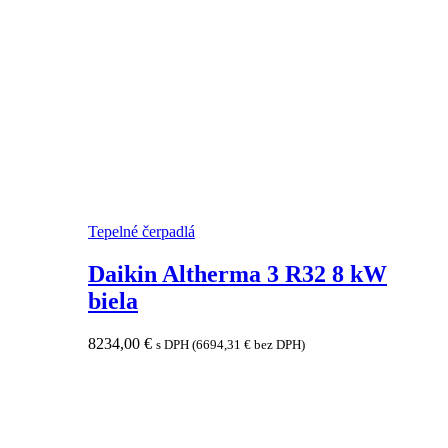
Tepelné čerpadlá
Daikin Altherma 3 R32 8 kW
biela
8234,00
€
s DPH (
6694,31
€
bez DPH)