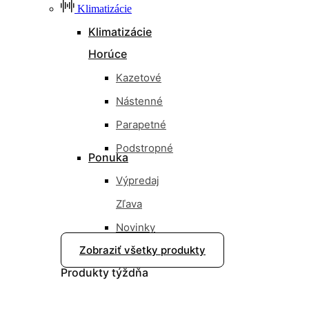
Klimatizácie
Klimatizácie
Horúce
Kazetové
Nástenné
Parapetné
Podstropné
Ponuka
Výpredaj
Zľava
Novinky
Zobraziť všetky produkty
Nové
Produkty
týždňa