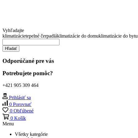
Vyhľadajte
klimatizácie
tepelné čerpadlá
klimatizácie do domu
klimatizácie do bytu
Hľadať
Odporúčané pre vás
Potrebujete pomôc?
+421 905 309 464
Prihlásiť sa
0
Porovnať
0
Obľúbené
0
Košík
Menu
Všetky kategórie