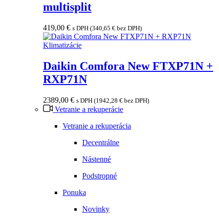
multisplit
419,00
€
s DPH (
340,65
€
bez DPH)
Klimatizácie
Daikin Comfora New FTXP71N +
RXP71N
2389,00
€
s DPH (
1942,28
€
bez DPH)
Vetranie a rekuperácie
Vetranie a rekuperácia
Decentrálne
Nástenné
Podstropné
Ponuka
Novinky