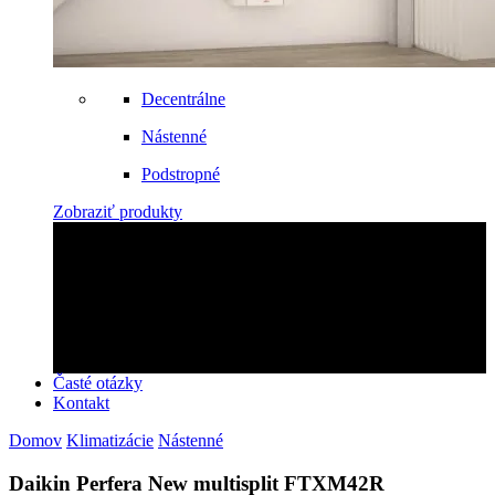
Decentrálne
Nástenné
Podstropné
Zobraziť produkty
Zabezpečíme montáž!
Objednajte si u nás montáž rýchlo a profesionálne!
Kontaktujte nás
Časté otázky
Kontakt
Domov
Klimatizácie
Nástenné
Daikin Perfera New multisplit FTXM42R