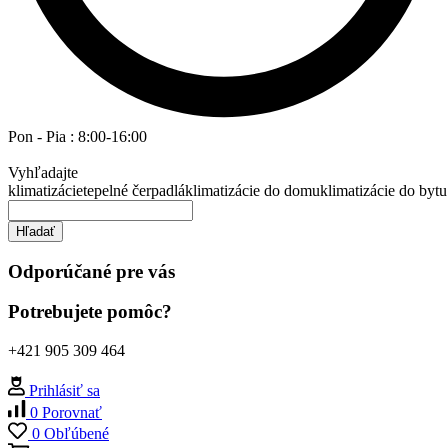
Pon - Pia : 8:00-16:00
Vyhľadajte
klimatizácie
tepelné čerpadlá
klimatizácie do domu
klimatizácie do bytu
Hľadať
Odporúčané pre vás
Potrebujete pomôc?
+421 905 309 464
Prihlásiť sa
0
Porovnať
0
Obľúbené