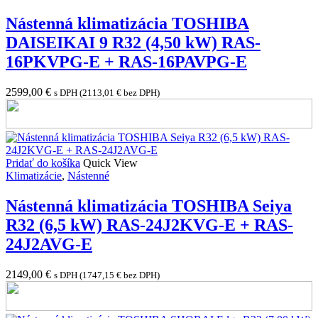
Nástenná klimatizácia TOSHIBA
DAISEIKAI 9 R32 (4,50 kW) RAS-
16PKVPG-E + RAS-16PAVPG-E
2599,00
€
s DPH (
2113,01
€
bez DPH)
Pridať do košíka
Quick View
Klimatizácie
,
Nástenné
Nástenná klimatizácia TOSHIBA Seiya
R32 (6,5 kW) RAS-24J2KVG-E + RAS-
24J2AVG-E
2149,00
€
s DPH (
1747,15
€
bez DPH)