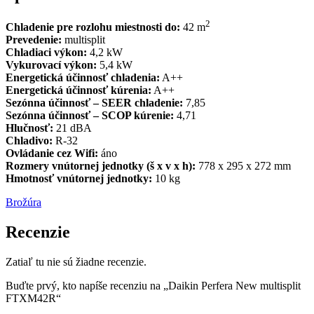
2
Chladenie pre rozlohu miestnosti do:
42 m
Prevedenie:
multisplit
Chladiaci výkon:
4,2 kW
Vykurovací výkon:
5,4 kW
Energetická účinnosť chladenia:
A++
Energetická účinnosť kúrenia:
A++
Sezónna účinnosť – SEER chladenie:
7,85
Sezónna účinnosť – SCOP kúrenie:
4,71
Hlučnosť:
21 dBA
Chladivo:
R-32
Ovládanie cez Wifi:
áno
Rozmery vnútornej jednotky (š x v x h):
778 x 295 x 272 mm
Hmotnosť vnútornej jednotky:
10 kg
Brožúra
Recenzie
Zatiaľ tu nie sú žiadne recenzie.
Buďte prvý, kto napíše recenziu na „Daikin Perfera New multisplit
FTXM42R“