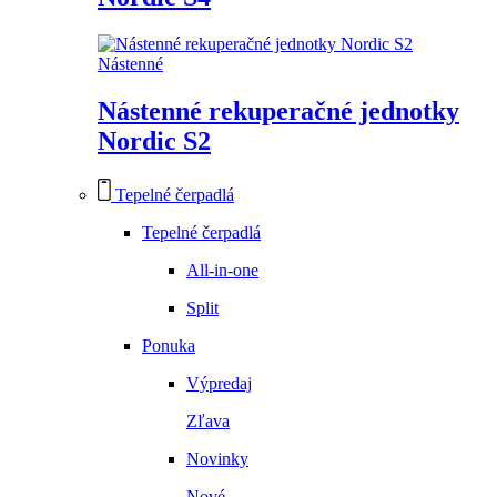
Nástenné
Nástenné rekuperačné jednotky
Nordic S2
Tepelné čerpadlá
Tepelné čerpadlá
All-in-one
Split
Ponuka
Výpredaj
Zľava
Novinky
Nové