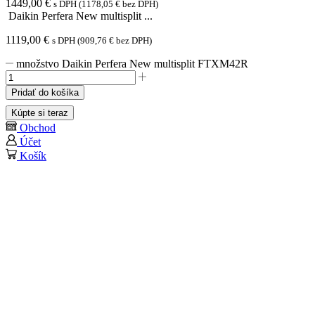
1449,00
€
s DPH (
1178,05
€
bez DPH)
Daikin Perfera New multisplit ...
1119,00
€
s DPH (
909,76
€
bez DPH)
množstvo Daikin Perfera New multisplit FTXM42R
Pridať do košíka
Kúpte si teraz
Obchod
Účet
Košík