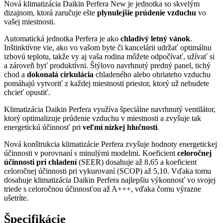
Nová klimatizácia Daikin Perfera New je jednotka so skvelým
dizajnom, ktorá zaručuje ešte
plynulejšie prúdenie vzduchu
vo
vašej miestnosti.
Automatická jednotka Perfera je ako
chladivý letný vánok
.
Inštinktívne vie, ako vo vašom byte či kancelárii udržať optimálnu
izbovú teplotu, takže vy aj vaša rodina môžete odpočívať, užívať si
a zároveň byť produktívni. Štýlovo navrhnutý predný panel, tichý
chod a
dokonalá cirkulácia
chladeného alebo ohriateho vzduchu
pomáhajú vytvoriť z každej miestnosti priestor, ktorý už nebudete
chcieť opustiť.
Klimatizácia Daikin Perfera využíva špeciálne navrhnutý ventilátor,
ktorý optimalizuje prúdenie vzduchu v miestnosti a zvyšuje tak
energetickú účinnosť pri
veľmi nízkej hlučnosti
.
Nová konštrukcia klimatizácie Perfera zvyšuje hodnoty energetickej
účinnosti v porovnaní s minulými modelmi. Koeficient
celoročnej
účinnosti pri chladení
(SEER) dosahuje až 8,65 a koeficient
celoročnej účinnosti pri vykurovaní (SCOP) až 5,10. Vďaka tomu
dosahuje klimatizácia Daikin Perfera najlepšiu výkonnosť vo svojej
triede s celoročnou účinnosťou až A+++, vďaka čomu výrazne
ušetríte.
Špecifikácie