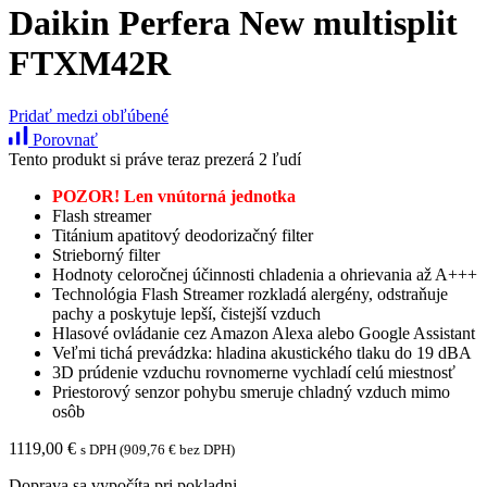
Daikin Perfera New multisplit
FTXM42R
Pridať medzi obľúbené
Porovnať
Tento produkt si práve teraz prezerá 2 ľudí
POZOR! Len vnútorná jednotka
Flash streamer
Titánium apatitový deodorizačný filter
Strieborný filter
Hodnoty celoročnej účinnosti chladenia a ohrievania až A+++
Technológia Flash Streamer rozkladá alergény, odstraňuje
pachy a poskytuje lepší, čistejší vzduch
Hlasové ovládanie cez Amazon Alexa alebo Google Assistant
Veľmi tichá prevádzka: hladina akustického tlaku do 19 dBA
3D prúdenie vzduchu rovnomerne vychladí celú miestnosť
Priestorový senzor pohybu smeruje chladný vzduch mimo
osôb
1119,00
€
s DPH (
909,76
€
bez DPH)
Doprava
sa vypočíta pri pokladni.