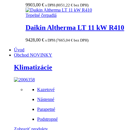
9903,00
€
s DPH (
8051,22
€
bez DPH)
Tepelné čerpadlá
Daikin Altherma LT 11 kW R410
9428,00
€
s DPH (
7665,04
€
bez DPH)
Úvod
Obchod
NOVINKY
Klimatizácie
Kazetové
Nástenné
Parapetné
Podstropné
Zobraziť produkty