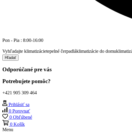
Pon - Pia : 8:00-16:00
Vyhľadajte
klimatizácie
tepelné čerpadlá
klimatizácie do domu
klimatiz
Hľadať
Odporúčané pre vás
Potrebujete pomôc?
+421 905 309 464
Prihlásiť sa
0
Porovnať
0
Obľúbené
0
Košík
Menu