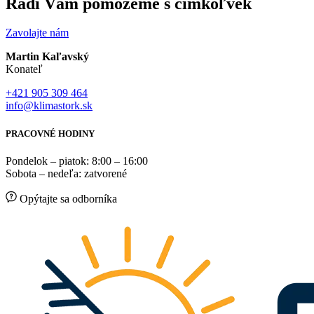
Radi Vám pomôžeme s čímkoľvek
Zavolajte nám
Martin Kaľavský
Konateľ
+421 905 309 464
info@klimastork.sk
PRACOVNÉ HODINY
Pondelok – piatok: 8:00 – 16:00
Sobota – nedeľa: zatvorené
Opýtajte sa odborníka