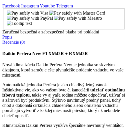
Facebook
Instagram
Youtube
Telegram
Zaručená bezpečná a zabezpečená platba pri pokladni
Popis
Recenzie (0)
Daikin Perfera New FTXM42R + RXM42R
Nová klimatizácia Daikin Perfera New je jednotka so skvelým
dizajnom, ktorá zaručuje ešte plynulejšie prúdenie vzduchu vo vašej
miestnosti.
Automatická jednotka Perfera je ako chladivý letný vánok.
Inštinktívne vie, ako vo vašom byte či kancelárii
udržať optimálnu
izbovú teplotu
, takže vy aj vaša rodina môžete odpočívať, užívať si
a zároveň byť produktívni. Štýlovo navrhnutý predný panel, tichý
chod a dokonalá cirkulácia chladeného alebo ohriateho vzduchu
pomáhajú vytvoriť z každej miestnosti priestor, ktorý už nebudete
chcieť opustiť.
Klimatizácia Daikin Perfera využíva špeciálne navrhnutý ventilátor,