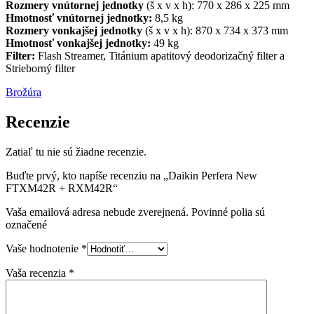
Rozmery vnútornej jednotky
(š x v x h): 770 x 286 x 225 mm
Hmotnosť vnútornej jednotky:
8,5 kg
Rozmery vonkajšej jednotky
(š x v x h): 870 x 734 x 373 mm
Hmotnosť vonkajšej jednotky:
49 kg
Filter:
Flash Streamer, Titánium apatitový deodorizačný filter a
Strieborný filter
Brožúra
Recenzie
Zatiaľ tu nie sú žiadne recenzie.
Buďte prvý, kto napíše recenziu na „Daikin Perfera New
FTXM42R + RXM42R“
Vaša emailová adresa nebude zverejnená. Povinné polia sú
označené
Vaše hodnotenie
*
Vaša recenzia
*