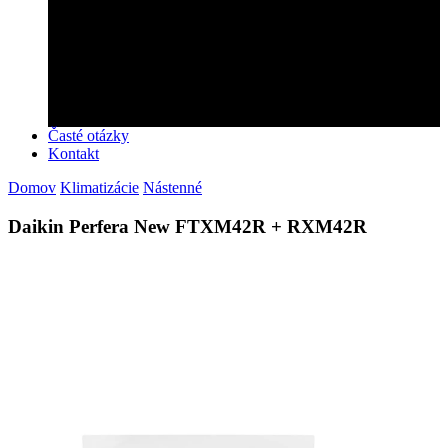
Zabezpečíme montáž!
Objednajte si u nás montáž rýchlo a profesionálne!
Kontaktujte nás
Časté otázky
Kontakt
Domov
Klimatizácie
Nástenné
Daikin Perfera New FTXM42R + RXM42R