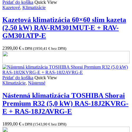
Pridať do košíka
Quick View
Kazetové
,
Klimatizácie
Kazetová klimatizácia 60×60 slim kazeta
(2,50 kW) RAV-RM301MUT-E + RAV-
GM301ATP-E
2399,00
€
s DPH (
1950,41
€
bez DPH)
Pridať do košíka
Quick View
Klimatizácie
,
Nástenné
Nástenná klimatizácia TOSHIBA Shorai
Premium R32 (5,0 kW) RAS-18J2KVRG-
E + RAS-18J2AVRG-E
1899,00
€
s DPH (
1543,90
€
bez DPH)