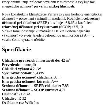
ktorý optimalizuje prúdenie vzduchu v miestnosti a zvyšuje tak
energetickú účinnosť pri
veľmi nízkej hlučnosti
.
Nová konštrukcia klimatizácie Perfera zvyšuje hodnoty energetickej
účinnosti v porovnaní s minulými modelmi. Koeficient
celoročnej
účinnosti pri chladení
(SEER) dosahuje až 8,65 a koeficient
celoročnej účinnosti pri vykurovaní
(SCOP) až 5,10.
Vďaka tomu dosahuje klimatizácia Daikin Perfera najlepšiu
výkonnosť vo svojej triede s celoročnou účinnosťou až A+++,
vďaka čomu výrazne ušetríte.
Špecifikácie
2
Chladenie pre rozlohu miestnosti do:
42 m
Prevedenie:
monosplit
Chladiaci výkon:
4,2 kW
Vykurovací výkon:
5,4 kW
Energetická účinnosť chladenia:
A++
Energetická účinnosť kúrenia:
A++
Sezónna účinnosť
– SEER chladenie:
7,85
Sezónna účinnosť
– SCOP kúrenie:
4,71
Hlučnosť:
21 dBA
Chladivo:
R-32
Ovládanie cez Wifi:
áno