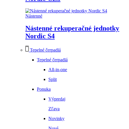
Nástenné
Nástenné rekuperačné jednotky
Nordic S4
Tepelné čerpadlá
Tepelné čerpadlá
All-in-one
Split
Ponuka
Výpredaj
Zľava
Novinky
Nové