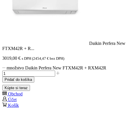
Daikin Perfera New
FTXM42R + R...
3019,00
€
s DPH (
2454,47
€
bez DPH)
množstvo Daikin Perfera New FTXM42R + RXM42R
Pridať do košíka
Kúpte si teraz
Obchod
Účet
Košík