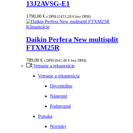
13J2AVSG-E1
1790,00
€
s DPH (
1455,28
€
bez DPH)
Klimatizácie
Daikin Perfera New multisplit
FTXM25R
789,00
€
s DPH (
641,46
€
bez DPH)
Vetranie a rekuperácie
Vetranie a rekuperácia
Decentrálne
Nástenné
Podstropné
Ponuka
Novinky