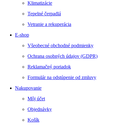
Klimatizácie
Tepelné čerpadlá
Vetranie a rekuperácia
E-shop
Všeobecné obchodné podmienky
Ochrana osobných údajov (GDPR)
Reklamačný poriadok
Formulár na odstúpenie od zmluvy
Nakupovanie
Môj účet
Objednávky
Košík
Webstránku prirpavil
www.smartside.sk