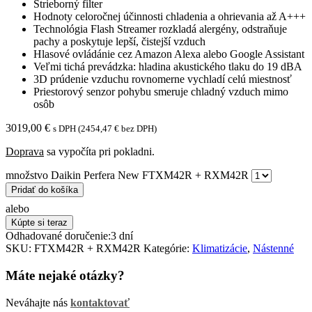
Strieborný filter
Hodnoty celoročnej účinnosti chladenia a ohrievania až A+++
Technológia Flash Streamer rozkladá alergény, odstraňuje
pachy a poskytuje lepší, čistejší vzduch
Hlasové ovládánie cez Amazon Alexa alebo Google Assistant
Veľmi tichá prevádzka: hladina akustického tlaku do 19 dBA
3D prúdenie vzduchu rovnomerne vychladí celú miestnosť
Priestorový senzor pohybu smeruje chladný vzduch mimo
osôb
3019,00
€
s DPH (
2454,47
€
bez DPH)
Doprava
sa vypočíta pri pokladni.
množstvo Daikin Perfera New FTXM42R + RXM42R
Pridať do košíka
alebo
Kúpte si teraz
Odhadované doručenie:
3 dní
SKU:
FTXM42R + RXM42R
Kategórie:
Klimatizácie
,
Nástenné
Máte nejaké otázky?
Neváhajte nás
kontaktovať