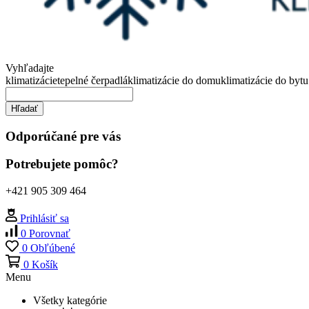
Vyhľadajte
klimatizácie
tepelné čerpadlá
klimatizácie do domu
klimatizácie do bytu
Hľadať
Odporúčané pre vás
Potrebujete pomôc?
+421 905 309 464
Prihlásiť sa
0
Porovnať
0
Obľúbené
0
Košík
Menu
Všetky kategórie