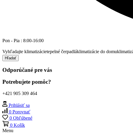
Pon - Pia : 8:00-16:00
Vyhľadajte
klimatizácie
tepelné čerpadlá
klimatizácie do domu
klimatiz
Hľadať
Odporúčané pre vás
Potrebujete pomôc?
+421 905 309 464
Prihlásiť sa
0
Porovnať
0
Obľúbené
0
Košík
Menu