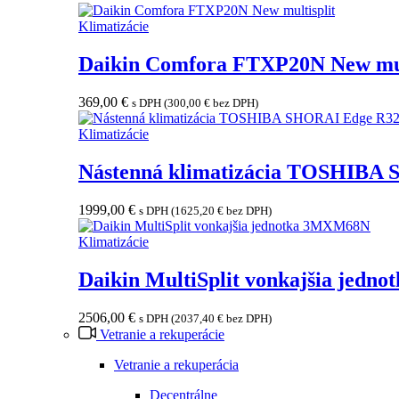
Klimatizácie
Daikin Comfora FTXP20N New mul
369,00
€
s DPH (
300,00
€
bez DPH)
Klimatizácie
Nástenná klimatizácia TOSHIBA
1999,00
€
s DPH (
1625,20
€
bez DPH)
Klimatizácie
Daikin MultiSplit vonkajšia jed
2506,00
€
s DPH (
2037,40
€
bez DPH)
Vetranie a rekuperácie
Vetranie a rekuperácia
Decentrálne