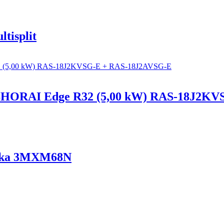
tisplit
 SHORAI Edge R32 (5,00 kW) RAS-18J2K
notka 3MXM68N