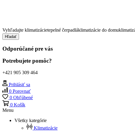
Vyhľadajte
klimatizácie
tepelné čerpadlá
klimatizácie do domu
klimatiz
Hľadať
Odporúčané pre vás
Potrebujete pomôc?
+421 905 309 464
Prihlásiť sa
0
Porovnať
0
Obľúbené
0
Košík
Menu
Všetky kategórie
Klimatizácie