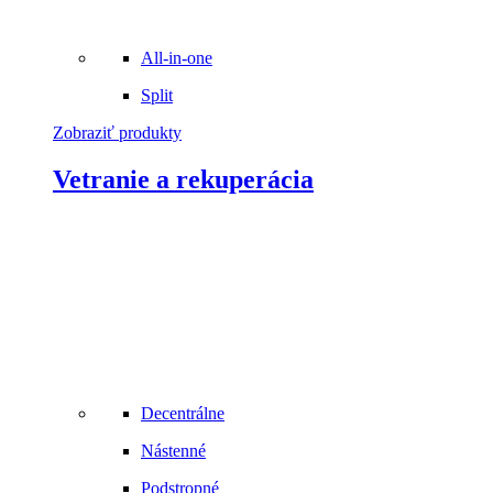
All-in-one
Split
Zobraziť produkty
Vetranie a rekuperácia
Decentrálne
Nástenné
Podstropné