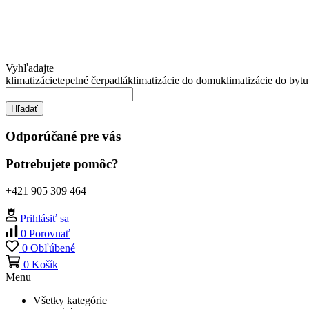
Vyhľadajte
klimatizácie
tepelné čerpadlá
klimatizácie do domu
klimatizácie do bytu
Hľadať
Odporúčané pre vás
Potrebujete pomôc?
+421 905 309 464
Prihlásiť sa
0
Porovnať
0
Obľúbené
0
Košík
Menu
Všetky kategórie