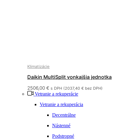
Klimatizácie
Daikin MultiSplit vonkajšia jednotka
3MXM68N
2506,00
€
s DPH (
2037,40
€
bez DPH)
Vetranie a rekuperácie
Vetranie a rekuperácia
Decentrálne
Nástenné
Podstropné