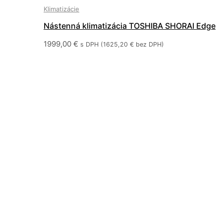
Klimatizácie
Nástenná klimatizácia TOSHIBA SHORAI Edge
R32 (5,00 kW) RAS-18J2KVSG-E + RAS-
1999,00
€
s DPH (
1625,20
€
bez DPH)
18J2AVSG-E