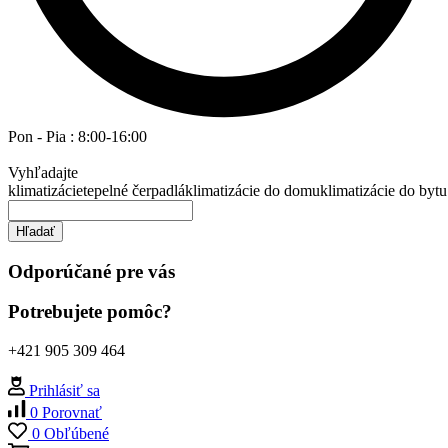
Pon - Pia : 8:00-16:00
Vyhľadajte
klimatizácie
tepelné čerpadlá
klimatizácie do domu
klimatizácie do bytu
Hľadať
Odporúčané pre vás
Potrebujete pomôc?
+421 905 309 464
Prihlásiť sa
0
Porovnať
0
Obľúbené