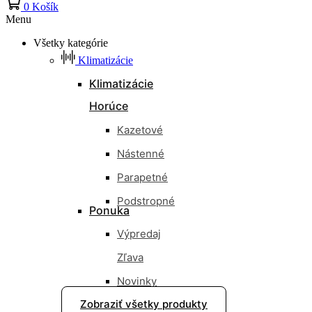
0
Košík
Menu
Všetky kategórie
Klimatizácie
Klimatizácie
Horúce
Kazetové
Nástenné
Parapetné
Podstropné
Ponuka
Výpredaj
Zľava
Novinky
Zobraziť všetky produkty
Nové