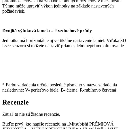
prítomnosť človeka na základe teplotných rozdielov v miestnosti.
Týmto môže upraviť výkon jednotky na základe nastavených
požiadaviek.
Dvojitá výfuková lamela – 2 vzduchové prúdy
Jednotka má horizontálne aj vertikálne nastavenie lamiel. Vďaka 3D
i-see senzoru si môžete nastaviť priame alebo nepriame ofukovanie.
* Farbu zariadenia určuje posledné písmeno v názve zariadenia
nasledovne: V- perleťovo biela, B- čierna, R-rubínovo červená
Recenzie
Zatiaľ tu nie sú žiadne recenzie.
Buďte prvý, kto napíše recenziu na „Mitsubishi PRÉMIOVÁ