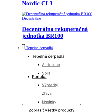
Nordic CL3
Decentrálne
Decentrálna rekuperačná
jednotka BR100
Tepelné čerpadlá
Tepelné čerpadlá
All-in-one
Split
Ponuka
Výpredaj
Zľava
Novinky
Zobraziť všetky produkty
Nové