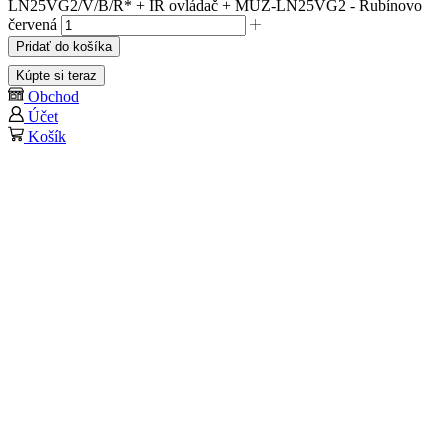
LN25VG2/V/B/R* + IR ovládač + MUZ-LN25VG2 - Rubínovo
červená
Pridať do košíka
Kúpte si teraz
Obchod
Účet
Košík