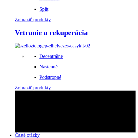
Split
Zobraziť produkty
Vetranie a rekuperácia
Decentrálne
Nástenné
Podstropné
Zobraziť produkty
Zabezpečíme montáž!
Objednajte si u nás montáž rýchlo a profesionálne!
Kontaktujte nás
Časté otázky