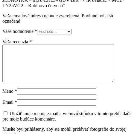
JEDNOTKA – MSZ-LN25VG2/V/B/R* + IR ovládač + MUZ-
LN25VG2 – Rubínovo červená“
Vaša emailová adresa nebude zverejnená. Povinné polia sú
označené
Vaše hodnotenie
*
Vaša recenzia
*
Meno
*
Email
*
Uložiť moje meno, e-mail a webovú stránku v tomto prehliadači
pre moje budúce komentáre.
Musíte byť prihlásený, aby ste mohli pridávať fotografie do svojej