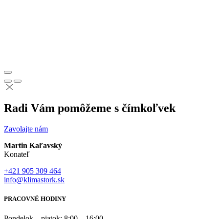
Radi Vám pomôžeme s čímkoľvek
Zavolajte nám
Martin Kaľavský
Konateľ
+421 905 309 464
info@klimastork.sk
PRACOVNÉ HODINY
Pondelok – piatok: 8:00 – 16:00