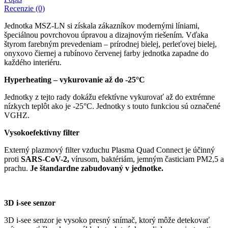
Recenzie (0)
Jednotka MSZ-LN si získala zákazníkov modernými líniami,
špeciálnou povrchovou úpravou a dizajnovým riešením. Vďaka
štyrom farebným prevedeniam – prírodnej bielej, perleťovej bielej,
onyxovo čiernej a rubínovo červenej farby jednotka zapadne do
každého interiéru.
Hyperheating – vykurovanie až do -25°C
Jednotky z tejto rady dokážu efektívne vykurovať až do extrémne
nízkych teplôt ako je -25°C. Jednotky s touto funkciou sú označené
VGHZ.
Vysokoefektívny filter
Externý plazmový filter vzduchu Plasma Quad Connect je účinný
proti
SARS-CoV-2,
vírusom, baktériám, jemným časticiam PM2,5 a
prachu.
Je štandardne zabudovaný v jednotke.
3D i-see senzor
3D i-see senzor je vysoko presný snímač, ktorý môže detekovať