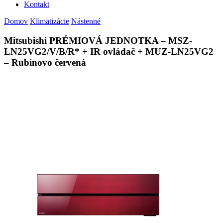
Kontakt
Domov
Klimatizácie
Nástenné
Mitsubishi PRÉMIOVÁ JEDNOTKA – MSZ-
LN25VG2/V/B/R* + IR ovládač + MUZ-LN25VG2
– Rubínovo červená