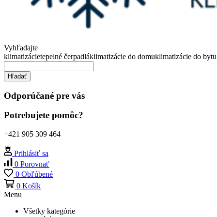
Vyhľadajte
klimatizácie
tepelné čerpadlá
klimatizácie do domu
klimatizácie do bytu
Hľadať
Odporúčané pre vás
Potrebujete pomôc?
+421 905 309 464
Prihlásiť sa
0
Porovnať
0
Obľúbené
0
Košík
Menu
Všetky kategórie