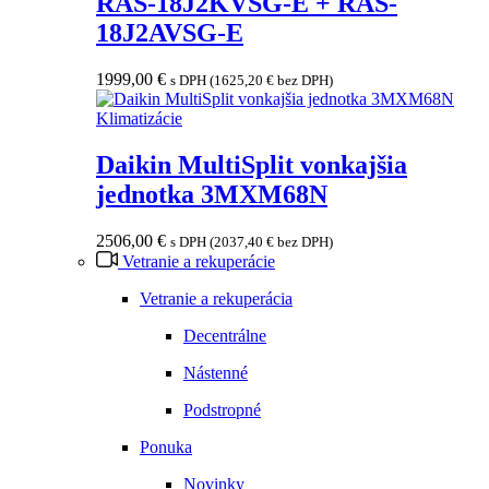
RAS-18J2KVSG-E + RAS-
18J2AVSG-E
1999,00
€
s DPH (
1625,20
€
bez DPH)
Klimatizácie
Daikin MultiSplit vonkajšia
jednotka 3MXM68N
2506,00
€
s DPH (
2037,40
€
bez DPH)
Vetranie a rekuperácie
Vetranie a rekuperácia
Decentrálne
Nástenné
Podstropné
Ponuka
Novinky