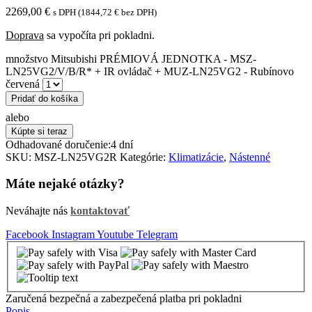
2269,00
€
s DPH (
1844,72
€
bez DPH)
Doprava
sa vypočíta pri pokladni.
množstvo Mitsubishi PRÉMIOVÁ JEDNOTKA - MSZ-
LN25VG2/V/B/R* + IR ovládač + MUZ-LN25VG2 - Rubínovo
červená
Pridať do košíka
alebo
Kúpte si teraz
Odhadované doručenie:
4 dní
SKU:
MSZ-LN25VG2R
Kategórie:
Klimatizácie
,
Nástenné
Máte nejaké otázky?
Neváhajte nás
kontaktovať
Facebook
Instagram
Youtube
Telegram
Zaručená bezpečná a zabezpečená platba pri pokladni
Popis