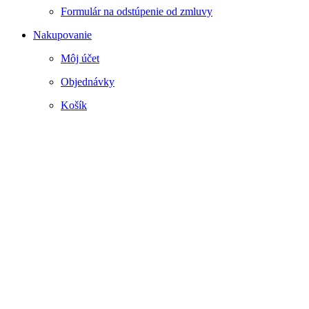
Formulár na odstúpenie od zmluvy
Nakupovanie
Môj účet
Objednávky
Košík
Webstránku prirpavil
www.smartside.sk