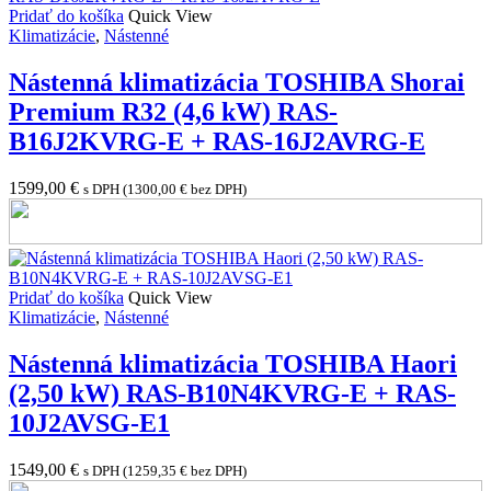
Pridať do košíka
Quick View
Klimatizácie
,
Nástenné
Nástenná klimatizácia TOSHIBA Shorai
Premium R32 (4,6 kW) RAS-
B16J2KVRG-E + RAS-16J2AVRG-E
1599,00
€
s DPH (
1300,00
€
bez DPH)
Pridať do košíka
Quick View
Klimatizácie
,
Nástenné
Nástenná klimatizácia TOSHIBA Haori
(2,50 kW) RAS-B10N4KVRG-E + RAS-
10J2AVSG-E1
1549,00
€
s DPH (
1259,35
€
bez DPH)