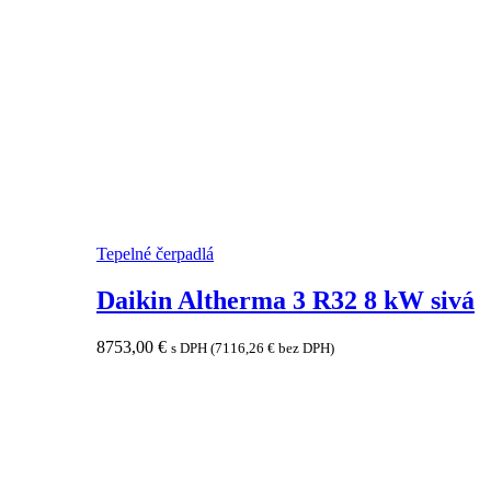
Tepelné čerpadlá
Daikin Altherma 3 R32 8 kW sivá
8753,00
€
s DPH (
7116,26
€
bez DPH)