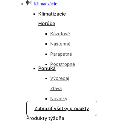
Klimatizácie
Klimatizácie
Horúce
Kazetové
Nástenné
Parapetné
Podstropné
Ponuka
Výpredaj
Zľava
Novinky
Zobraziť všetky produkty
Nové
Produkty
týždňa