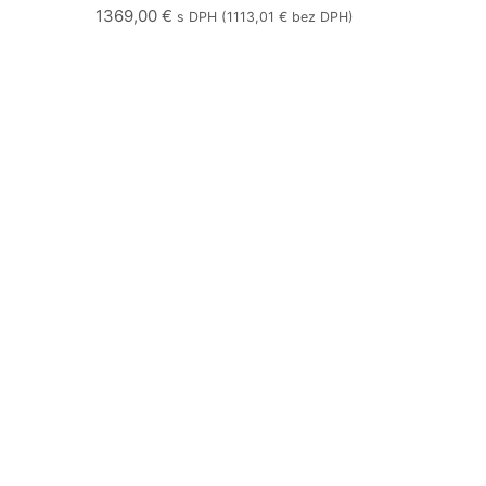
– MSZ-AY25VGK + IR ovládač/MUZ-AY25VG
1369,00
€
s DPH (
1113,01
€
bez DPH)