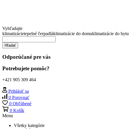
Vyhľadajte
klimatizácie
tepelné čerpadlá
klimatizácie do domu
klimatizácie do bytu
Hľadať
Odporúčané pre vás
Potrebujete pomôc?
+421 905 309 464
Prihlásiť sa
0
Porovnať
0
Obľúbené
0
Košík
Menu
Všetky kategórie