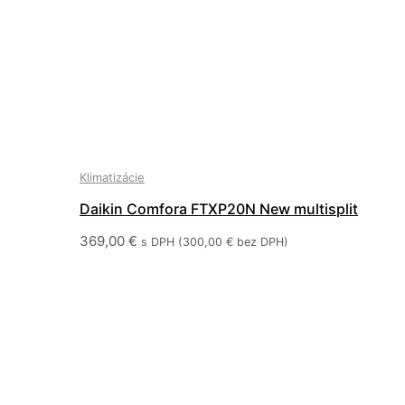
Klimatizácie
Daikin Comfora FTXP20N New multisplit
369,00
€
s DPH (
300,00
€
bez DPH)