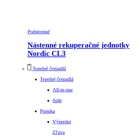
Podstropné
Nástenné rekuperačné jednotky
Nordic CL3
Tepelné čerpadlá
Tepelné čerpadlá
All-in-one
Split
Ponuka
Výpredaj
Zľava