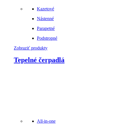
Kazetové
Nástenné
Parapetné
Podstropné
Zobraziť produkty
Tepelné čerpadlá
All-in-one