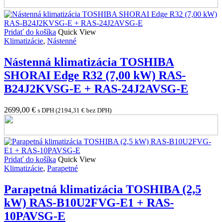
Pridať do košíka
Quick View
Klimatizácie
,
Nástenné
Nástenná klimatizácia TOSHIBA
SHORAI Edge R32 (7,00 kW) RAS-
B24J2KVSG-E + RAS-24J2AVSG-E
2699,00
€
s DPH (
2194,31
€
bez DPH)
Pridať do košíka
Quick View
Klimatizácie
,
Parapetné
Parapetná klimatizácia TOSHIBA (2,5
kW) RAS-B10U2FVG-E1 + RAS-
10PAVSG-E