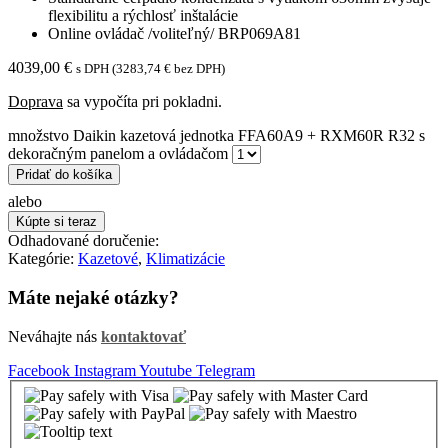
flexibilitu a rýchlosť inštalácie
Online ovládač /voliteľný/ BRP069A81
4039,00
€
s DPH (
3283,74
€
bez DPH)
Doprava
sa vypočíta pri pokladni.
množstvo Daikin kazetová jednotka FFA60A9 + RXM60R R32 s
dekoračným panelom a ovládačom
Pridať do košíka
alebo
Kúpte si teraz
Odhadované doručenie:
Kategórie:
Kazetové
,
Klimatizácie
Máte nejaké otázky?
Neváhajte nás
kontaktovať
Facebook
Instagram
Youtube
Telegram