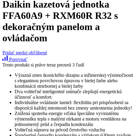
Daikin kazetová jednotka
FFA60A9 + RXM60R R32 s
dekoračným panelom a
ovládačom
Pridať medzi obľúbené
Porovnať
Tento produkt si práve teraz prezerá 3 ľudí
Výrazná zmes ikonického dizajnu a inžinierskej výnimočnosti
s elegantnou povrchovou úpravou v bielej farbe alebo
kombinácii striebornej a bielej farby
Dva voliteľné inteligentné snímače zlepšujú energetickú
účinnosť a komfort.
Individuálne ovládanie lamiel: flexibilita pri prispôsobení sa
dispozícii každej miestnosti bez zmeny umiestnenia jednotky!
Znížená spotreba energie vďaka špeciálne vyvinutému
výmenníku tepla s malými rúrkami a motoru ventilátora na
jednosmerný prúd a čerpadla kondenzátu
Voliteľná súprava na prívod čerstvého vzduchu
Štandardné čerpadlo kondenzátu s výtlakom 630mm zvyšuje