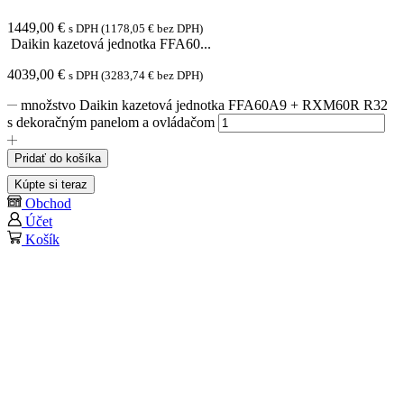
1449,00
€
s DPH (
1178,05
€
bez DPH)
Daikin kazetová jednotka FFA60...
4039,00
€
s DPH (
3283,74
€
bez DPH)
množstvo Daikin kazetová jednotka FFA60A9 + RXM60R R32
s dekoračným panelom a ovládačom
Pridať do košíka
Kúpte si teraz
Obchod
Účet
Košík