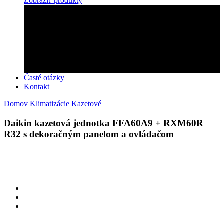
Zobraziť produkty
Zabezpečíme montáž!
Objednajte si u nás montáž rýchlo a profesionálne!
Kontaktujte nás
Časté otázky
Kontakt
Domov
Klimatizácie
Kazetové
Daikin kazetová jednotka FFA60A9 + RXM60R
R32 s dekoračným panelom a ovládačom