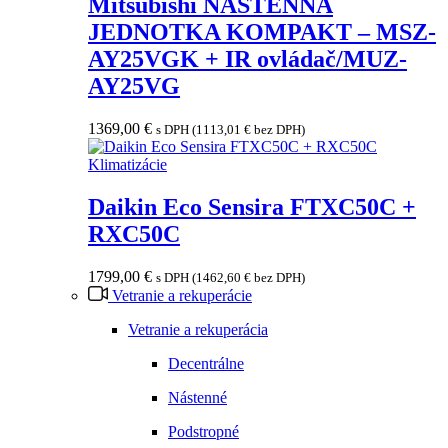
Mitsubishi NÁSTENNÁ
JEDNOTKA KOMPAKT – MSZ-
AY25VGK + IR ovládač/MUZ-
AY25VG
1369,00
€
s DPH (
1113,01
€
bez DPH)
Klimatizácie
Daikin Eco Sensira FTXC50C +
RXC50C
1799,00
€
s DPH (
1462,60
€
bez DPH)
Vetranie a rekuperácie
Vetranie a rekuperácia
Decentrálne
Nástenné
Podstropné