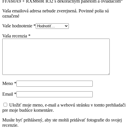
FFA60A9 + RXM60R R32 s dekoračným panelom a ovládačom“
Vaša emailová adresa nebude zverejnená. Povinné polia sú
označené
Vaše hodnotenie
*
Vaša recenzia
*
Meno
*
Email
*
Uložiť moje meno, e-mail a webovú stránku v tomto prehliadači
pre moje budúce komentáre.
Musíte byť prihlásený, aby ste mohli pridávať fotografie do svojej
recenzie.