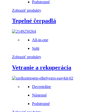
Podstropné
Zobraziť produkty
Tepelné čerpadlá
All-in-one
Split
Zobraziť produkty
Vetranie a rekuperácia
Decentrálne
Nástenné
Podstropné