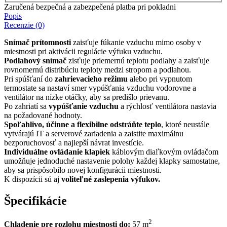
Zaručená bezpečná a zabezpečená platba pri pokladni
Popis
Recenzie (0)
Snímač prítomnosti
zaisťuje fúkanie vzduchu mimo osoby v
miestnosti pri aktivácii regulácie výfuku vzduchu.
Podlahový snímač
zisťuje priemernú teplotu podlahy a zaisťuje
rovnomernú distribúciu teploty medzi stropom a podlahou.
Pri spúšťaní do
zahrievacieho režimu
alebo pri vypnutom
termostate sa nastaví smer vypúšťania vzduchu vodorovne a
ventilátor na nízke otáčky, aby sa predišlo prievanu.
Po zahriatí sa
vypúšťanie vzduchu
a rýchlosť ventilátora nastavia
na požadované hodnoty.
Spoľahlivo, účinne a flexibilne odstráňte teplo
, ktoré neustále
vytvárajú IT a serverové zariadenia a zaistite maximálnu
bezporuchovosť a najlepší návrat investície.
Individuálne ovládanie klapiek
káblovým diaľkovým ovládačom
umožňuje jednoduché nastavenie polohy každej klapky samostatne,
aby sa prispôsobilo novej konfigurácii miestnosti.
K dispozícii sú aj
voliteľné zaslepenia výfukov.
Špecifikácie
2
Chladenie pre rozlohu miestnosti do:
57 m