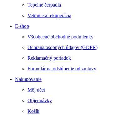
Tepelné čerpadlá
Vetranie a rekuperácia
E-shop
Všeobecné obchodné podmienky
Ochrana osobných údajov (GDPR)
Reklamačný poriadok
Formulár na odstúpenie od zmluvy
Nakupovanie
Môj účet
Objednávky
Košík
Webstránku prirpavil
www.smartside.sk