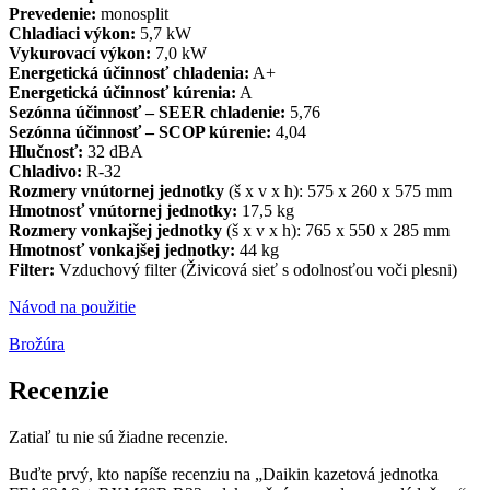
Prevedenie:
monosplit
Chladiaci výkon:
5,7 kW
Vykurovací výkon:
7,0 kW
Energetická účinnosť chladenia:
A+
Energetická účinnosť kúrenia:
A
Sezónna účinnosť
– SEER chladenie:
5,76
Sezónna účinnosť
– SCOP kúrenie:
4,04
Hlučnosť:
32 dBA
Chladivo:
R-32
Rozmery vnútornej jednotky
(š x v x h): 575 x 260 x 575 mm
Hmotnosť vnútornej jednotky:
17,5 kg
Rozmery vonkajšej jednotky
(š x v x h): 765 x 550 x 285 mm
Hmotnosť vonkajšej jednotky:
44 kg
Filter:
Vzduchový filter (Živicová sieť s odolnosťou voči plesni)
Návod na použitie
Brožúra
Recenzie
Zatiaľ tu nie sú žiadne recenzie.
Buďte prvý, kto napíše recenziu na „Daikin kazetová jednotka