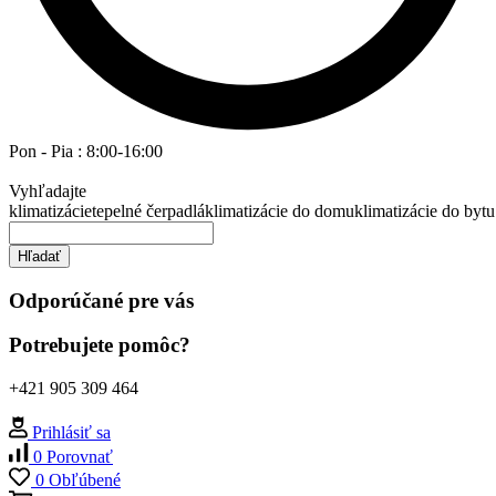
Pon - Pia : 8:00-16:00
Vyhľadajte
klimatizácie
tepelné čerpadlá
klimatizácie do domu
klimatizácie do bytu
Hľadať
Odporúčané pre vás
Potrebujete pomôc?
+421 905 309 464
Prihlásiť sa
0
Porovnať
0
Obľúbené