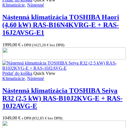
Klimatizácie
,
Nástenné
Nástenná klimatizácia TOSHIBA Haori
(4,60 kW) RAS-B16N4KVRG-E + RAS-
16J2AVSG-E1
1999,00
€
s DPH (
1625,20
€
bez DPH)
Pridať do košíka
Quick View
Klimatizácie
,
Nástenné
Nástenná klimatizácia TOSHIBA Seiya
R32 (2,5 kW) RAS-B10J2KVG-E + RAS-
10J2AVG-E
1049,00
€
s DPH (
852,85
€
bez DPH)