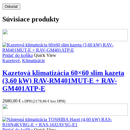
Súvisiace produkty
Pridať do košíka
Quick View
Kazetové
,
Klimatizácie
Kazetová klimatizácia 60×60 slim kazeta
(3,60 kW) RAV-RM401MUT-E + RAV-
GM401ATP-E
2680,00
€
s DPH (
2178,86
€
bez DPH)
Pridať do košíka
Quick View