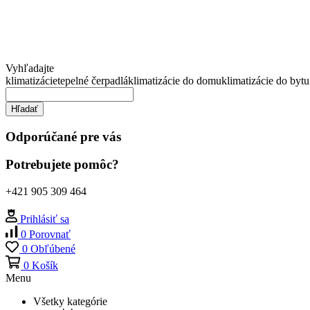
Vyhľadajte
klimatizácie
tepelné čerpadlá
klimatizácie do domu
klimatizácie do bytu
Hľadať
Odporúčané pre vás
Potrebujete pomôc?
+421 905 309 464
Prihlásiť sa
0
Porovnať
0
Obľúbené
0
Košík
Menu
Všetky kategórie