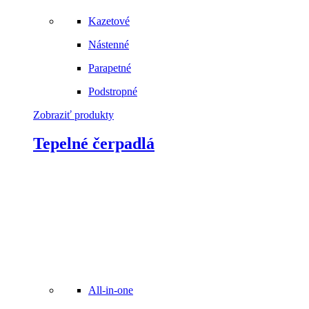
Kazetové
Nástenné
Parapetné
Podstropné
Zobraziť produkty
Tepelné čerpadlá
All-in-one