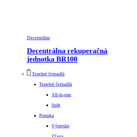
Decentrálne
Decentrálna rekuperačná
jednotka BR100
Tepelné čerpadlá
Tepelné čerpadlá
All-in-one
Split
Ponuka
Výpredaj
Zľava