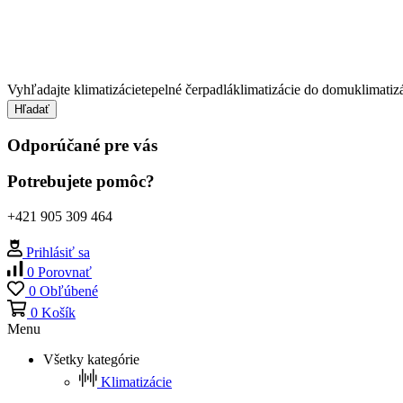
Vyhľadajte
klimatizácie
tepelné čerpadlá
klimatizácie do domu
klimatiz
Hľadať
Odporúčané pre vás
Potrebujete pomôc?
+421 905 309 464
Prihlásiť sa
0
Porovnať
0
Obľúbené
0
Košík
Menu
Všetky kategórie
Klimatizácie