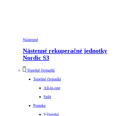
Nástenné
Nástenné rekuperačné jednotky
Nordic S3
Tepelné čerpadlá
Tepelné čerpadlá
All-in-one
Split
Ponuka
Výpredaj