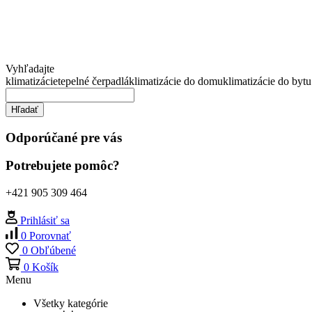
Vyhľadajte
klimatizácie
tepelné čerpadlá
klimatizácie do domu
klimatizácie do bytu
Hľadať
Odporúčané pre vás
Potrebujete pomôc?
+421 905 309 464
Prihlásiť sa
0
Porovnať
0
Obľúbené
0
Košík
Menu
Všetky kategórie