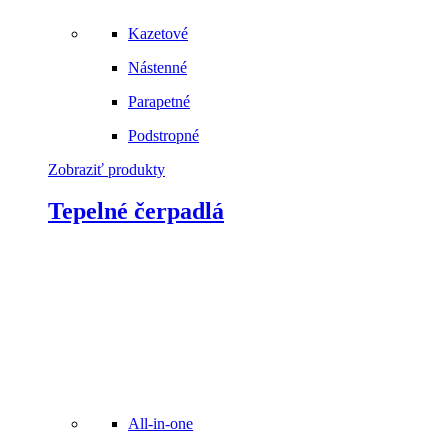
Kazetové
Nástenné
Parapetné
Podstropné
Zobraziť produkty
Tepelné čerpadlá
All-in-one