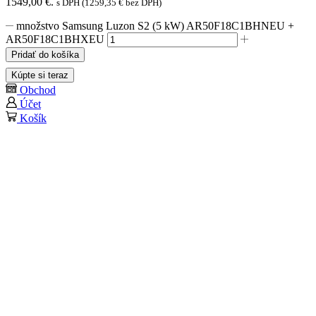
1549,00 €.
s DPH (
1259,35
€
bez DPH)
množstvo Samsung Luzon S2 (5 kW) AR50F18C1BHNEU +
AR50F18C1BHXEU
Pridať do košíka
Kúpte si teraz
Obchod
Účet
Košík