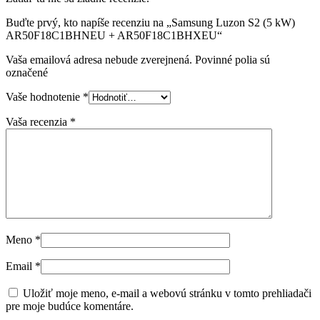
Buďte prvý, kto napíše recenziu na „Samsung Luzon S2 (5 kW)
AR50F18C1BHNEU + AR50F18C1BHXEU“
Vaša emailová adresa nebude zverejnená. Povinné polia sú
označené
Vaše hodnotenie
*
Vaša recenzia
*
Meno
*
Email
*
Uložiť moje meno, e-mail a webovú stránku v tomto prehliadači
pre moje budúce komentáre.