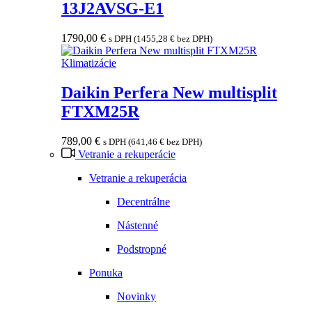
13J2AVSG-E1
1790,00
€
s DPH (
1455,28
€
bez DPH)
Klimatizácie
Daikin Perfera New multisplit
FTXM25R
789,00
€
s DPH (
641,46
€
bez DPH)
Vetranie a rekuperácie
Vetranie a rekuperácia
Decentrálne
Nástenné
Podstropné
Ponuka
Novinky