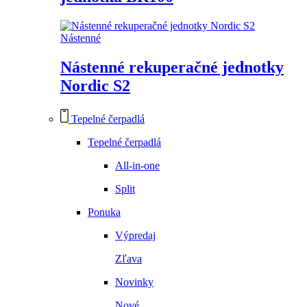
Nástenné
Nástenné rekuperačné jednotky
Nordic S2
Tepelné čerpadlá
Tepelné čerpadlá
All-in-one
Split
Ponuka
Výpredaj
Zľava
Novinky
Nové