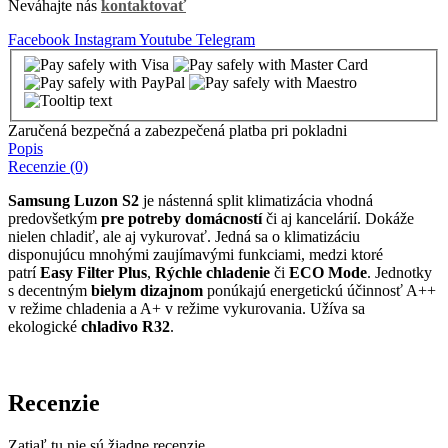
Neváhajte nás
kontaktovať
Facebook
Instagram
Youtube
Telegram
Zaručená bezpečná a zabezpečená platba pri pokladni
Popis
Recenzie (0)
Samsung Luzon
S2
je nástenná split klimatizácia vhodná
predovšetkým
pre potreby domácností
či aj kancelárií. Dokáže
nielen chladiť, ale aj vykurovať. Jedná sa o klimatizáciu
disponujúcu mnohými zaujímavými funkciami, medzi ktoré
patrí
Easy Filter Plus
,
Rýchle chladenie
či
ECO Mode
. Jednotky
s decentným
bielym dizajnom
ponúkajú energetickú účinnosť A++
v režime chladenia a A+ v režime vykurovania. Užíva sa
ekologické
chladivo R32
.
Recenzie
Zatiaľ tu nie sú žiadne recenzie.