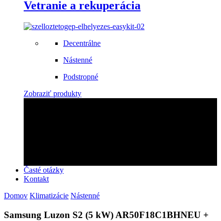
Vetranie a rekuperácia
Decentrálne
Nástenné
Podstropné
Zobraziť produkty
Zabezpečíme montáž!
Objednajte si u nás montáž rýchlo a profesionálne!
Kontaktujte nás
Časté otázky
Kontakt
Domov
Klimatizácie
Nástenné
Samsung Luzon S2 (5 kW) AR50F18C1BHNEU +