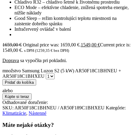
Chladivo R32 – chladivo šetrné k životnému prostrediu
ECO Mode – efektívne chladenie, znížená spotreba energie,
nižšie náklady
Good Sleep – režim kontrolujúci teplotu miestnosti na
zaistenie dobrého spánku
Infračervený ovládač v balení
1659,00
€
Original price was: 1659,00 €.
1549,00
€
Current price is:
1549,00 €.
s DPH (
1259,35
€
bez DPH)
Doprava
sa vypočíta pri pokladni.
množstvo Samsung Luzon S2 (5 kW) AR50F18C1BHNEU +
AR50F18C1BHXEU
Pridať do košíka
alebo
Kúpte si teraz
Odhadované doručenie:
SKU:
AR50F18C1BHNEU / AR50F189C1BHXEU
Kategórie:
Klimatizácie
,
Nástenné
Máte nejaké otázky?