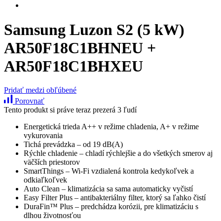
Samsung Luzon S2 (5 kW)
AR50F18C1BHNEU +
AR50F18C1BHXEU
Pridať medzi obľúbené
Porovnať
Tento produkt si práve teraz prezerá 3 ľudí
Energetická trieda A++ v režime chladenia, A+ v režime
vykurovania
Tichá prevádzka – od 19 dB(A)
Rýchle chladenie – chladí rýchlejšie a do všetkých smerov aj
väčších priestorov
SmartThings – Wi-Fi vzdialená kontrola kedykoľvek a
odkiaľkoľvek
Auto Clean – klimatizácia sa sama automaticky vyčistí
Easy Filter Plus – antibakteriálny filter, ktorý sa ľahko čistí
DuraFin™ Plus – predchádza korózii, pre klimatizáciu s
dlhou životnosťou