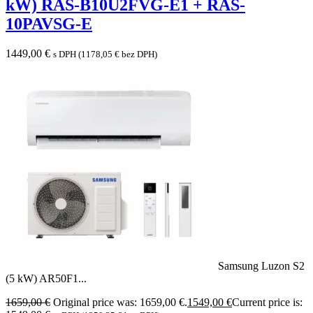
kW) RAS-B10U2FVG-E1 + RAS-
10PAVSG-E
1449,00
€
s DPH (
1178,05
€
bez DPH)
Samsung Luzon S2
(5 kW) AR50F1...
1659,00
€
Original price was: 1659,00 €.
1549,00
€
Current price is: