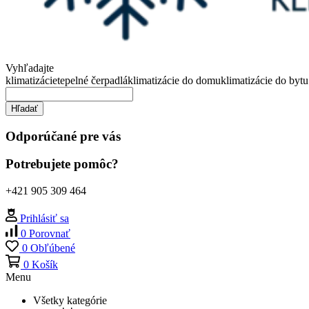
Vyhľadajte
klimatizácie
tepelné čerpadlá
klimatizácie do domu
klimatizácie do bytu
Hľadať
Odporúčané pre vás
Potrebujete pomôc?
+421 905 309 464
Prihlásiť sa
0
Porovnať
0
Obľúbené
0
Košík
Menu
Všetky kategórie