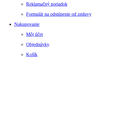
Reklamačný poriadok
Formulár na odstúpenie od zmluvy
Nakupovanie
Môj účet
Objednávky
Košík
Webstránku prirpavil
www.smartside.sk