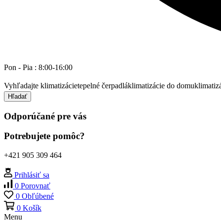
Pon - Pia : 8:00-16:00
Vyhľadajte
klimatizácie
tepelné čerpadlá
klimatizácie do domu
klimatiz
Hľadať
Odporúčané pre vás
Potrebujete pomôc?
+421 905 309 464
Prihlásiť sa
0
Porovnať
0
Obľúbené
0
Košík
Menu