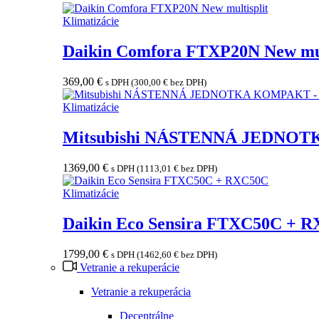
Klimatizácie
Daikin Comfora FTXP20N New mul
369,00
€
s DPH (
300,00
€
bez DPH)
Klimatizácie
Mitsubishi NÁSTENNÁ JEDNOT
1369,00
€
s DPH (
1113,01
€
bez DPH)
Klimatizácie
Daikin Eco Sensira FTXC50C + 
1799,00
€
s DPH (
1462,60
€
bez DPH)
Vetranie a rekuperácie
Vetranie a rekuperácia
Decentrálne