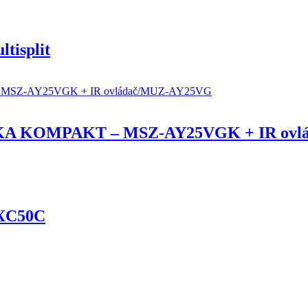
tisplit
KA KOMPAKT – MSZ-AY25VGK + IR ovl
RXC50C