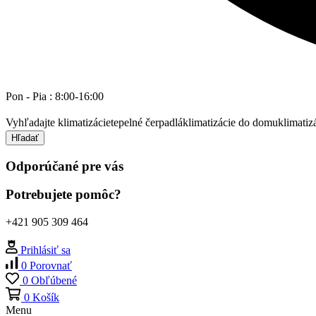
Pon - Pia : 8:00-16:00
Vyhľadajte
klimatizácie
tepelné čerpadlá
klimatizácie do domu
klimatiz
Hľadať
Odporúčané pre vás
Potrebujete pomôc?
+421 905 309 464
Prihlásiť sa
0
Porovnať
0
Obľúbené
0
Košík
Menu