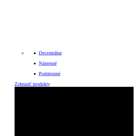
Decentrálne
Nástenné
Podstropné
Zobraziť produkty