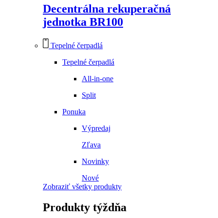
Decentrálna rekuperačná
jednotka BR100
Tepelné čerpadlá
Tepelné čerpadlá
All-in-one
Split
Ponuka
Výpredaj
Zľava
Novinky
Nové
Zobraziť všetky produkty
Produkty
týždňa