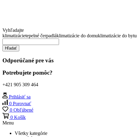
Vyhľadajte
klimatizácie
tepelné čerpadlá
klimatizácie do domu
klimatizácie do bytu
Hľadať
Odporúčané pre vás
Potrebujete pomôc?
+421 905 309 464
Prihlásiť sa
0
Porovnať
0
Obľúbené
0
Košík
Menu
Všetky kategórie