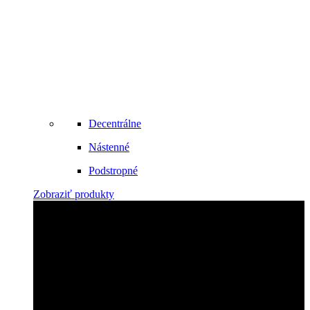
Decentrálne
Nástenné
Podstropné
Zobraziť produkty