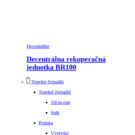
Decentrálne
Decentrálna rekuperačná
jednotka BR100
Tepelné čerpadlá
Tepelné čerpadlá
All-in-one
Split
Ponuka
Výpredaj