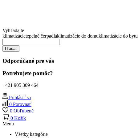
Vyhľadajte
klimatizácie
tepelné čerpadlá
klimatizácie do domu
klimatizácie do bytu
Hľadať
Odporúčané pre vás
Potrebujete pomôc?
+421 905 309 464
Prihlásiť sa
0
Porovnať
0
Obľúbené
0
Košík
Menu
Všetky kategórie