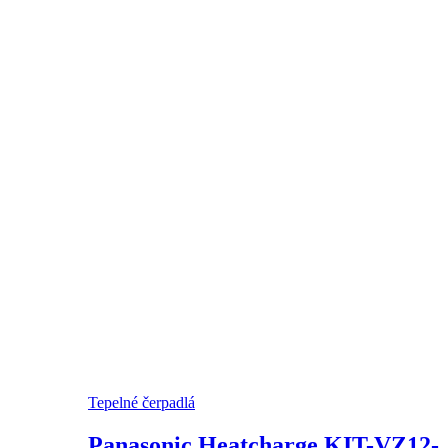
Tepelné čerpadlá
Panasonic Heatcharge KIT-VZ12-