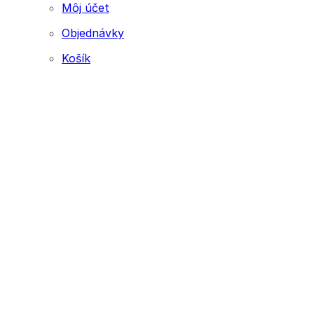
Môj účet
Objednávky
Košík
Webstránku prirpavil
www.smartside.sk