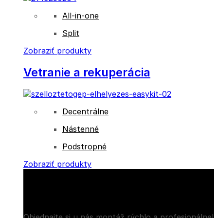
All-in-one
Split
Zobraziť produkty
Vetranie a rekuperácia
Decentrálne
Nástenné
Podstropné
Zobraziť produkty
Zabezpečíme montáž!
Objednajte si u nás montáž rýchlo a profesionálne!