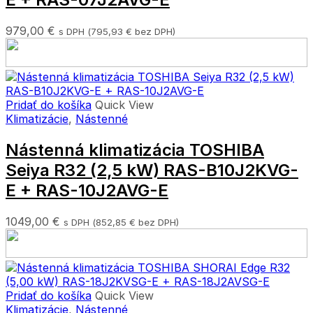
979,00
€
s DPH (
795,93
€
bez DPH)
Pridať do košíka
Quick View
Klimatizácie
,
Nástenné
Nástenná klimatizácia TOSHIBA
Seiya R32 (2,5 kW) RAS-B10J2KVG-
E + RAS-10J2AVG-E
1049,00
€
s DPH (
852,85
€
bez DPH)
Pridať do košíka
Quick View
Klimatizácie
,
Nástenné