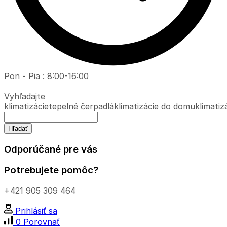
Pon - Pia : 8:00-16:00
Vyhľadajte
klimatizácie
tepelné čerpadlá
klimatizácie do domu
klimatiz
Hľadať
Odporúčané pre vás
Potrebujete pomôc?
+421 905 309 464
Prihlásiť sa
0
Porovnať