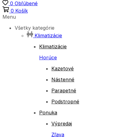
0
Obľúbené
0
Košík
Menu
Všetky kategórie
Klimatizácie
Klimatizácie
Horúce
Kazetové
Nástenné
Parapetné
Podstropné
Ponuka
Výpredaj
Zľava