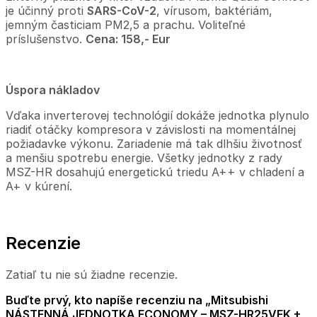
je účinný proti
SARS-CoV-2
, vírusom, baktériám,
jemným časticiam PM2,5 a prachu. Voliteľné
príslušenstvo.
Cena: 158,- Eur
Úspora nákladov
Vďaka inverterovej technológií dokáže jednotka plynulo
riadiť otáčky kompresora v závislosti na momentálnej
požiadavke výkonu. Zariadenie má tak dlhšiu životnosť
a menšiu spotrebu energie. Všetky jednotky z rady
MSZ-HR dosahujú energetickú triedu A++ v chladení a
A+ v kúrení.
Recenzie
Zatiaľ tu nie sú žiadne recenzie.
Buďte prvý, kto napíše recenziu na „Mitsubishi
NÁSTENNÁ JEDNOTKA ECONOMY – MSZ-HR25VFK +