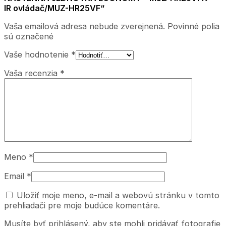
IR ovládač/MUZ-HR25VF“
Vaša emailová adresa nebude zverejnená. Povinné polia
sú označené
Vaše hodnotenie
*
Vaša recenzia
*
Meno
*
Email
*
Uložiť moje meno, e-mail a webovú stránku v tomto
prehliadači pre moje budúce komentáre.
Musíte byť prihlásený, aby ste mohli pridávať fotografie