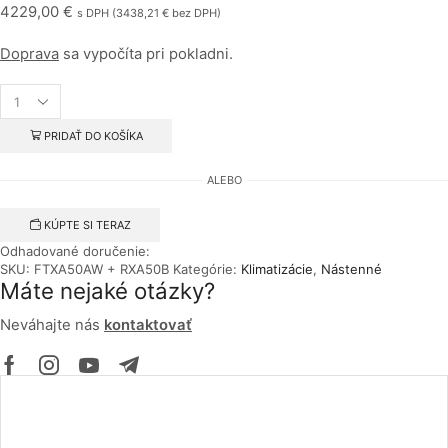
4229,00
€
s DPH (
3438,21
€
bez DPH)
Doprava
sa vypočíta pri pokladni.
množstvo
Daikin
Stylish
PRIDAŤ DO KOŠÍKA
FTXA50AW
+
ALEBO
RXA50B
biela
KÚPTE SI TERAZ
Odhadované doručenie:
SKU:
FTXA50AW + RXA50B
Kategórie:
Klimatizácie
,
Nástenné
Máte nejaké otázky?
Neváhajte nás
kontaktovať
Facebook
Instagram
Youtube
Telegram