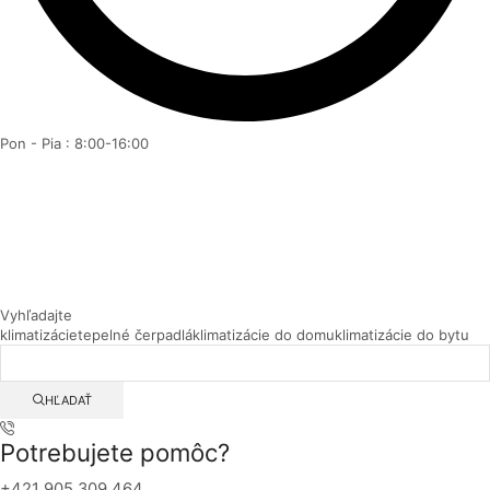
Pon - Pia : 8:00-16:00
Vyhľadajte
klimatizácie
tepelné čerpadlá
klimatizácie do domu
klimatizácie do bytu
HĽADAŤ
Potrebujete pomôc?
+421 905 309 464