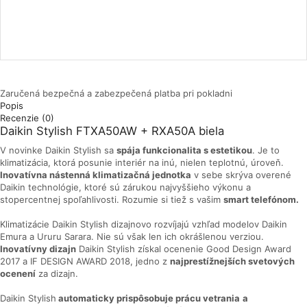
Zaručená bezpečná a zabezpečená platba pri pokladni
Popis
Recenzie (0)
Daikin Stylish FTXA50AW + RXA50A biela
V novinke Daikin Stylish sa
spája funkcionalita s estetikou
. Je to
klimatizácia, ktorá posunie interiér na inú, nielen teplotnú, úroveň.
Inovatívna nástenná klimatizačná jednotka
v sebe skrýva overené
Daikin technológie, ktoré sú zárukou najvyššieho výkonu a
stopercentnej spoľahlivosti. Rozumie si tiež s vašim
smart telefónom.
Klimatizácie Daikin Stylish dizajnovo rozvíjajú vzhľad modelov Daikin
Emura a Ururu Sarara. Nie sú však len ich okrášlenou verziou.
Inovatívny dizajn
Daikin Stylish získal ocenenie Good Design Award
2017 a IF DESIGN AWARD 2018, jedno z
najprestížnejších svetových
ocenení
za dizajn.
Daikin Stylish
automaticky prispôsobuje prácu vetrania
a