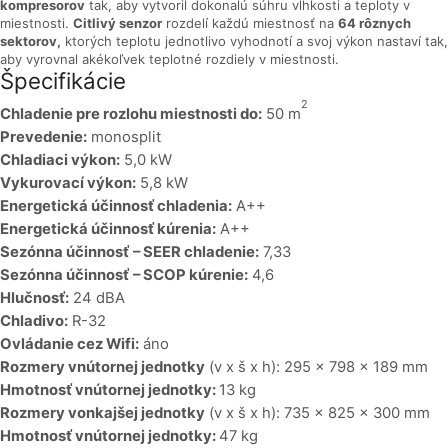
kompresorov
tak, aby vytvoril
dokonalú súhru vlhkosti a teploty
v
miestnosti.
Citlivý senzor
rozdelí každú miestnosť na
64 rôznych
sektorov,
ktorých teplotu jednotlivo vyhodnotí a svoj výkon nastaví tak,
aby vyrovnal akékoľvek teplotné rozdiely v miestnosti.
Špecifikácie
2
Chladenie pre rozlohu miestnosti do:
50 m
Prevedenie:
monosplit
Chladiaci výkon:
5,0 kW
Vykurovací výkon:
5,8 kW
Energetická účinnosť chladenia:
A++
Energetická účinnosť kúrenia:
A++
Sezónna účinnosť
– SEER chladenie:
7,33
Sezónna účinnosť
– SCOP kúrenie:
4,6
Hlučnosť:
24 dBA
Chladivo:
R-32
Ovládanie cez Wifi:
áno
Rozmery vnútornej jednotky
(v x š x h): 295 x 798 x 189 mm
Hmotnosť vnútornej jednotky:
13 kg
Rozmery vonkajšej jednotky
(v x š x h): 735 x 825 x 300 mm
Hmotnosť vnútornej jednotky:
47 kg