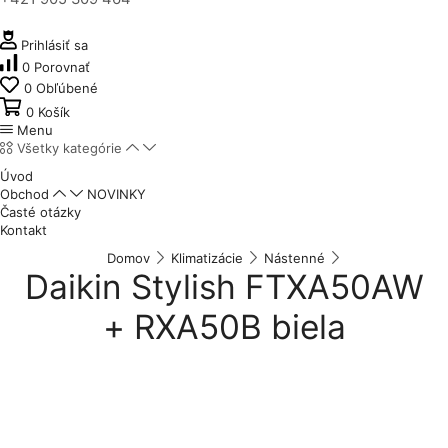
Prihlásiť sa
0
Porovnať
0
Obľúbené
0
Košík
Menu
Všetky kategórie
Úvod
Obchod
NOVINKY
Časté otázky
Kontakt
Domov
Klimatizácie
Nástenné
Daikin Stylish FTXA50AW
+ RXA50B biela