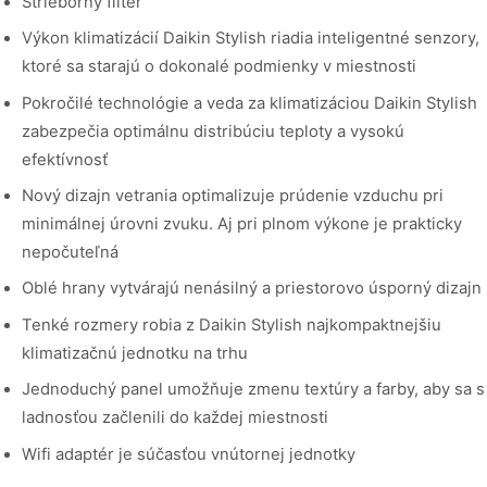
Strieborný filter
Výkon klimatizácií Daikin Stylish riadia inteligentné senzory,
ktoré sa starajú o dokonalé podmienky v miestnosti
Pokročilé technológie a veda za klimatizáciou Daikin Stylish
zabezpečia optimálnu distribúciu teploty a vysokú
efektívnosť
Nový dizajn vetrania optimalizuje prúdenie vzduchu pri
minimálnej úrovni zvuku. Aj pri plnom výkone je prakticky
nepočuteľná
Oblé hrany vytvárajú nenásilný a priestorovo úsporný dizajn
Tenké rozmery robia z Daikin Stylish najkompaktnejšiu
klimatizačnú jednotku na trhu
Jednoduchý panel umožňuje zmenu textúry a farby, aby sa s
ladnosťou začlenili do každej miestnosti
Wifi adaptér je súčasťou vnútornej jednotky