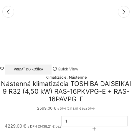
Quick View
PRIDAŤ DO KOŠÍKA
Klimatizácie
,
Nástenné
Nástenná klimatizácia TOSHIBA DAISEIKAI
9 R32 (4,50 kW) RAS-16PKVPG-E + RAS-
16PAVPG-E
2599,00
€
s DPH (
2113,01
€
bez DPH)
množstvo
Daikin
Stylish
4229,00
€
s DPH (
3438,21
€
bez
FTXA50AW