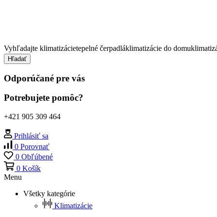
Vyhľadajte
klimatizácie
tepelné čerpadlá
klimatizácie do domu
klimatiz
Hľadať
Odporúčané pre vás
Potrebujete pomôc?
+421 905 309 464
Prihlásiť sa
0
Porovnať
0
Obľúbené
0
Košík
Menu
Všetky kategórie
Klimatizácie