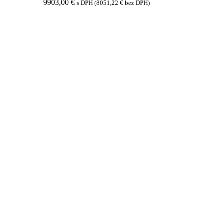
9903,00
€
s DPH (
8051,22
€
bez DPH)