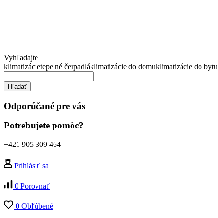
Vyhľadajte
klimatizácie
tepelné čerpadlá
klimatizácie do domu
klimatizácie do bytu
Hľadať
Odporúčané pre vás
Potrebujete pomôc?
+421 905 309 464
Prihlásiť sa
0
Porovnať
0
Obľúbené