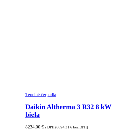
Tepelné čerpadlá
Daikin Altherma 3 R32 8 kW
biela
8234,00
€
s DPH (
6694,31
€
bez DPH)